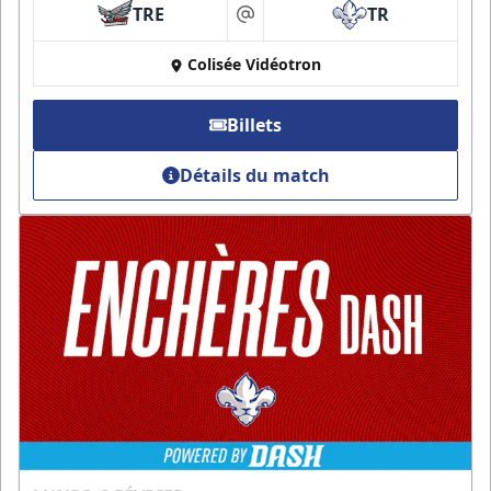
TRE
TR
at
Colisée Vidéotron
Billets
Détails du match