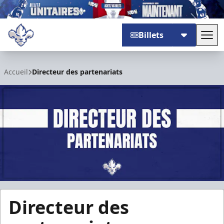
Billets
Basc
Trois-Rivières Lions
Accueil
Directeur des partenariats
Directeur des