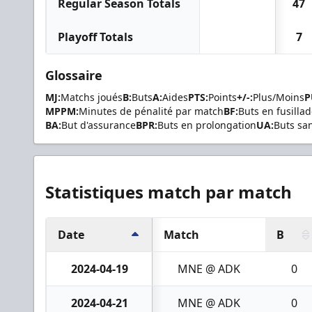
Regular Season Totals
47
Playoff Totals
7
Glossaire
MJ:
Matchs joués
B:
Buts
A:
Aides
PTS:
Points
+/-:
Plus/Moins
P
MPPM:
Minutes de pénalité par match
BF:
Buts en fusilla
BA:
But d'assurance
BPR:
Buts en prolongation
UA:
Buts sa
Statistiques match par match
Date
Match
B
2024-04-19
MNE @ ADK
0
2024-04-21
MNE @ ADK
0