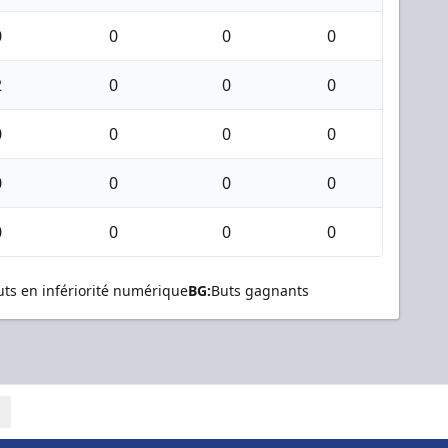
0
0
0
0
2
0
0
0
0
0
0
0
0
0
0
0
0
0
0
0
uts en infériorité numérique
BG:
Buts gagnants