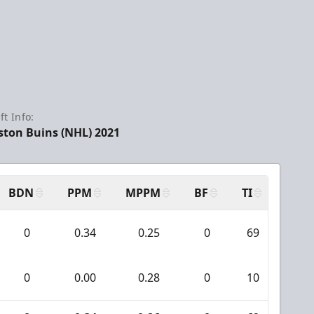
ft Info:
ston Buins (NHL) 2021
BDN
PPM
MPPM
BF
TI
AAN
0
0.34
0.25
0
69
2
0
0.00
0.28
0
10
0