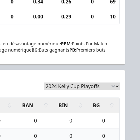
0
0.34
0.26
0
69
2
0
0.00
0.29
0
10
0
s en désavantage numérique
PPM:
Points Par Match
tage numérique
BG:
Buts gagnants
PB:
Premiers buts
BAN
BIN
BG
0
0
0
0
0
0
0
0