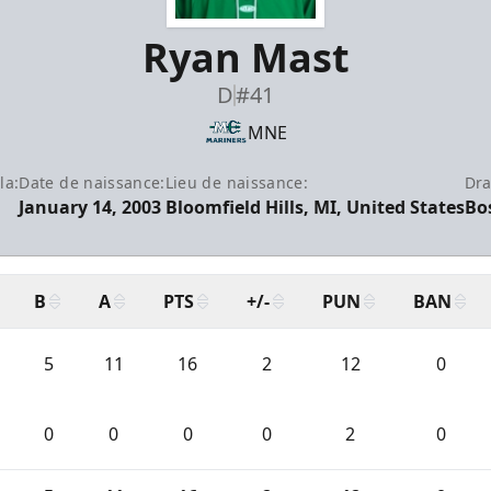
Ryan Mast
D
#41
MNE
la:
Date de naissance:
Lieu de naissance:
Dra
January 14, 2003
Bloomfield Hills, MI, United States
Bo
B
A
PTS
+/-
PUN
BAN
5
11
16
2
12
0
0
0
0
0
2
0