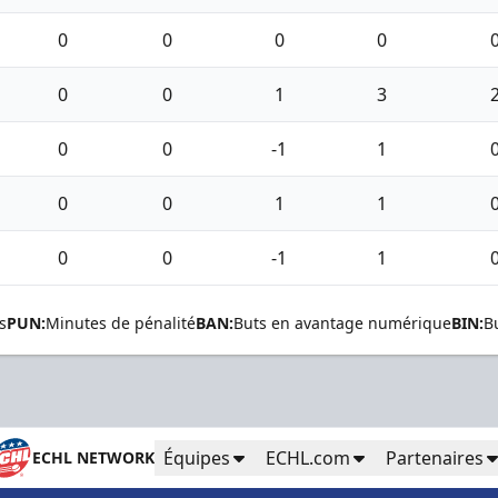
0
0
0
0
0
0
1
3
0
0
-1
1
0
0
1
1
0
0
-1
1
s
PUN:
Minutes de pénalité
BAN:
Buts en avantage numérique
BIN:
B
Équipes
ECHL.com
Partenaires
ECHL NETWORK