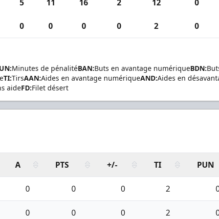
5
11
16
2
12
0
0
0
0
0
2
0
UN:
Minutes de pénalité
BAN:
Buts en avantage numérique
BDN:
But
de
TI:
Tirs
AAN:
Aides en avantage numérique
AND:
Aides en désavan
ns aide
FD:
Filet désert
A
PTS
+/-
TI
PUN
0
0
0
2
0
0
0
2