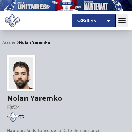
Billets
Basc
Trois-Rivières Lions
Accueil
Nolan Yaremko
Nolan Yaremko
F
#24
TR
Hauteur:
Poids:
Lance de la:
Date de naissance: