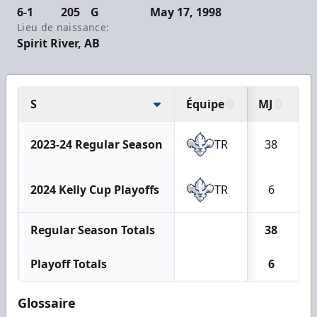
6-1
205
G
May 17, 1998
Lieu de naissance:
Spirit River, AB
S
Équipe
MJ
B
2023-24 Regular Season
TR
38
1
2024 Kelly Cup Playoffs
TR
6
Regular Season Totals
38
1
Playoff Totals
6
Glossaire