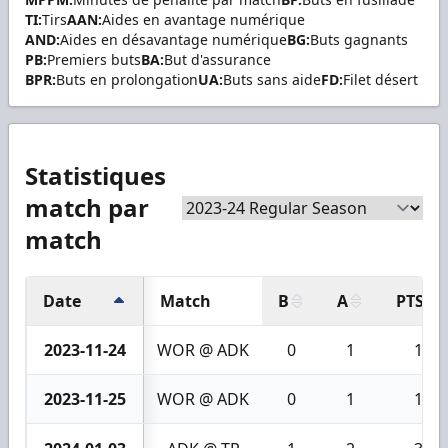
TI:
Tirs
AAN:
Aides en avantage numérique
AND:
Aides en désavantage numérique
BG:
Buts gagnants
PB:
Premiers buts
BA:
But d'assurance
BPR:
Buts en prolongation
UA:
Buts sans aide
FD:
Filet désert
Statistiques
match par
match
Date
Match
B
A
PTS
2023-11-24
WOR @ ADK
0
1
1
2023-11-25
WOR @ ADK
0
1
1