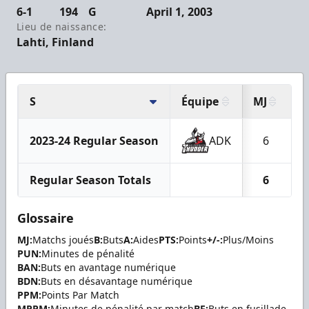
6-1
194
G
April 1, 2003
Lieu de naissance:
Lahti, Finland
S
Équipe
MJ
B
2023-24 Regular Season
ADK
6
Regular Season Totals
6
Glossaire
MJ:
Matchs joués
B:
Buts
A:
Aides
PTS:
Points
+/-:
Plus/Moins
PUN:
Minutes de pénalité
BAN:
Buts en avantage numérique
BDN:
Buts en désavantage numérique
PPM:
Points Par Match
MPPM:
Minutes de pénalité par match
BF:
Buts en fusillade