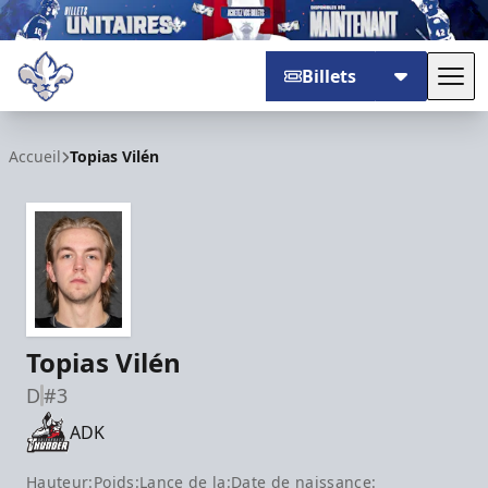
Billets
Basc
Trois-Rivières Lions
Accueil
Topias Vilén
Topias Vilén
D
#3
ADK
Hauteur:
Poids:
Lance de la:
Date de naissance: