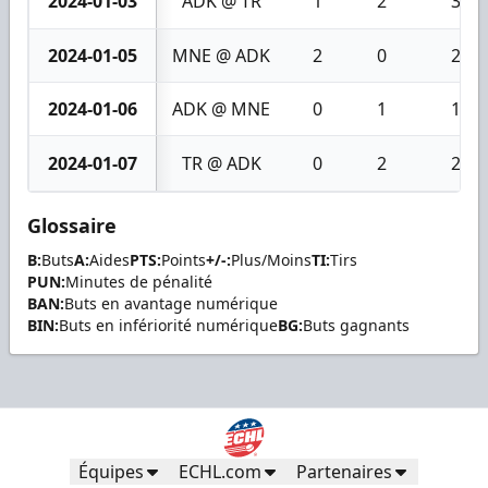
2024-01-03
ADK @ TR
1
2
3
2024-01-05
MNE @ ADK
2
0
2
2024-01-06
ADK @ MNE
0
1
1
2024-01-07
TR @ ADK
0
2
2
Glossaire
B:
Buts
A:
Aides
PTS:
Points
+/-:
Plus/Moins
TI:
Tirs
PUN:
Minutes de pénalité
BAN:
Buts en avantage numérique
BIN:
Buts en infériorité numérique
BG:
Buts gagnants
Équipes
ECHL.com
Partenaires