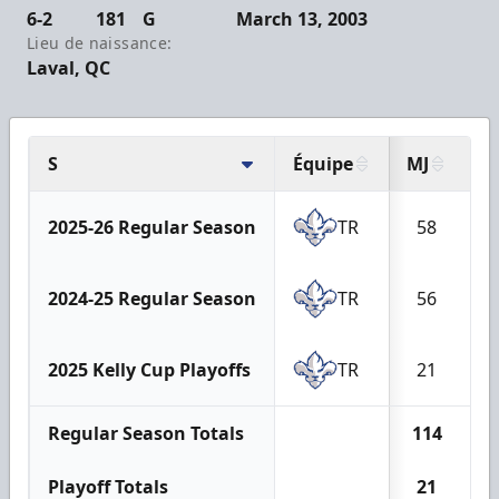
6-2
181
G
March 13, 2003
Lieu de naissance:
Laval, QC
S
Équipe
MJ
B
2025-26 Regular Season
TR
58
1
2024-25 Regular Season
TR
56
1
2025 Kelly Cup Playoffs
TR
21
Regular Season Totals
114
3
Playoff Totals
21