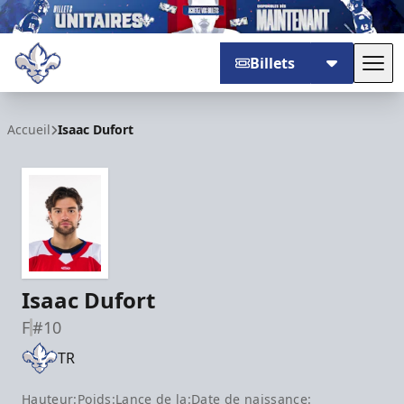
Billets
Basc
Trois-Rivières Lions
Accueil
Isaac Dufort
Isaac Dufort
F
#10
TR
Hauteur:
Poids:
Lance de la:
Date de naissance: