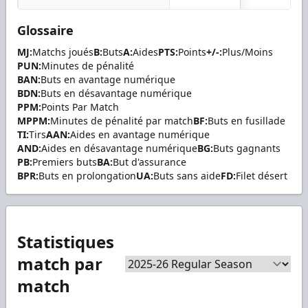
Glossaire
MJ:
Matchs joués
B:
Buts
A:
Aides
PTS:
Points
+/-:
Plus/Moins
PUN:
Minutes de pénalité
BAN:
Buts en avantage numérique
BDN:
Buts en désavantage numérique
PPM:
Points Par Match
MPPM:
Minutes de pénalité par match
BF:
Buts en fusillade
TI:
Tirs
AAN:
Aides en avantage numérique
AND:
Aides en désavantage numérique
BG:
Buts gagnants
PB:
Premiers buts
BA:
But d'assurance
BPR:
Buts en prolongation
UA:
Buts sans aide
FD:
Filet désert
Statistiques
match par
match