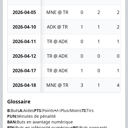
2026-04-05
MNE @ TR
0
2
2
2026-04-10
ADK @ TR
1
1
2
2026-04-11
TR @ ADK
0
1
1
2026-04-12
TR @ ADK
0
0
0
2026-04-17
TR @ ADK
1
0
1
2026-04-18
MNE @ TR
3
1
4
Glossaire
B:
Buts
A:
Aides
PTS:
Points
+/-:
Plus/Moins
TI:
Tirs
PUN:
Minutes de pénalité
BAN:
Buts en avantage numérique
BIN:
Buts en infériorité numérique
BG:
Buts gagnants