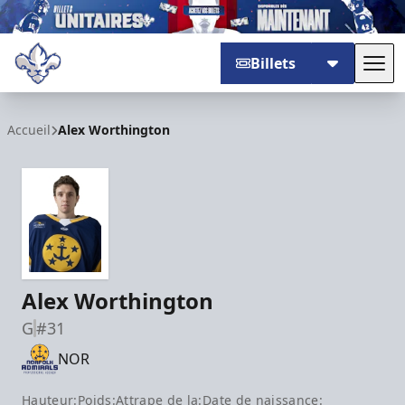
Billets
Basc
Trois-Rivières Lions
Accueil
Alex Worthington
Alex Worthington
G
#31
NOR
Hauteur:
Poids:
Attrape de la:
Date de naissance: