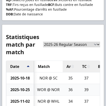
TRF:
Tirs reçus en fusillade
BCF:
Buts contre en fusillade
%AF:
Pourcentage d’arrêts en fusillade
DDB:
Date de naissance
Statistiques
match par
match
Date
Match
Ar
TC
BC
2025-10-18
NOR @ SC
35
37
2
2025-10-25
WOR @ NOR
36
39
3
2025-11-02
NOR @ WHL
34
37
3