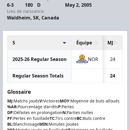
6-3
180
D
May 2, 2005
Lieu de naissance:
Waldheim, SK, Canada
S
Équipe
MJ
V
2025-26 Regular Season
NOR
24
Regular Season Totals
24
Glossaire
MJ:
Matchs joués
V:
Victoires
MOY:
Moyenne de buts alloués
%AR:
Pourcentage d’arrêts
P:
Pertes
DP:
Défaites en prolongation
N:
Parties nulles
PF:
Pertes en fusillade
TC:
Tirs contre
BC:
Buts contre
BL:
Blanchissage
MIN:
Minutes jouées
MJF:
Matchs joués en fusillade
VF:
Victoires en fusillade