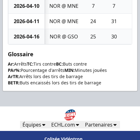
2026-04-10
NOR @ MNE
7
7
0
2026-04-11
NOR @ MNE
24
31
7
2026-04-16
NOR @ GSO
25
30
5
Glossaire
Ar:
Arrêts
TC:
Tirs contre
BC:
Buts contre
PAr%:
Pourcentage d'arrêts
MIN:
Minutes jouées
ArTR:
Arrêts lors des tirs de barrage
BETR:
Buts encaissés lors des tirs de barrage
Équipes
ECHL.com
Partenaires
Colisée Vidéotron