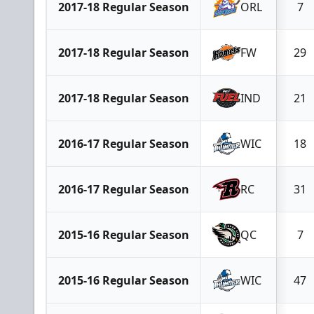
2017-18 Regular Season
ORL
7
2017-18 Regular Season
FW
29
2017-18 Regular Season
IND
21
2016-17 Regular Season
WIC
18
2016-17 Regular Season
RC
31
2015-16 Regular Season
QC
7
2015-16 Regular Season
WIC
47