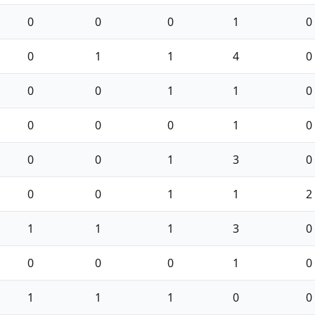
0
0
0
1
0
0
1
1
4
0
0
0
1
1
0
0
0
0
1
0
0
0
1
3
0
0
0
1
1
2
1
1
1
3
0
0
0
0
1
0
1
1
1
0
0