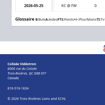
2026-05-25
KC @ FW
0
Glossaire
B:
Buts
A:
Aides
PTS:
Points
+/-:
Plus/Moins
TI:
Tir
Colisée Vidéotron
6000 rue du Colisée
Trois-Rivières, QC G9B 0Y7
Canada
819-519-1634
© 2026 Trois-Rivières Lions and ECHL