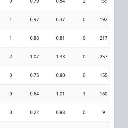
0
0.79
0.84
2
159
7
1
0.97
0.37
0
192
6
1
0.88
0.81
0
217
7
2
1.07
1.33
0
257
16
0
0.75
0.80
0
155
9
0
0.64
1.01
1
160
7
0
0.22
0.88
0
9
0