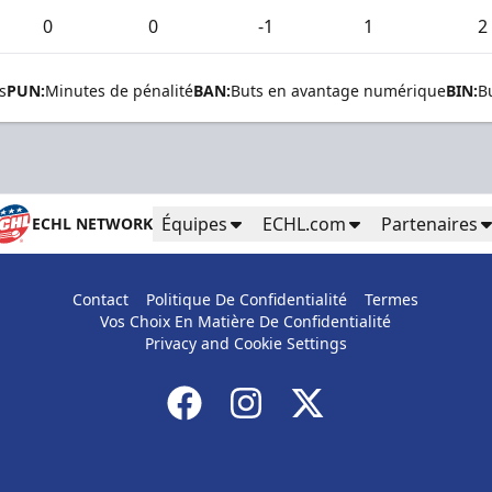
0
0
-1
1
2
s
PUN:
Minutes de pénalité
BAN:
Buts en avantage numérique
BIN:
B
Équipes
ECHL.com
Partenaires
ECHL NETWORK
Contact
Politique De Confidentialité
Termes
Vos Choix En Matière De Confidentialité
Privacy and Cookie Settings