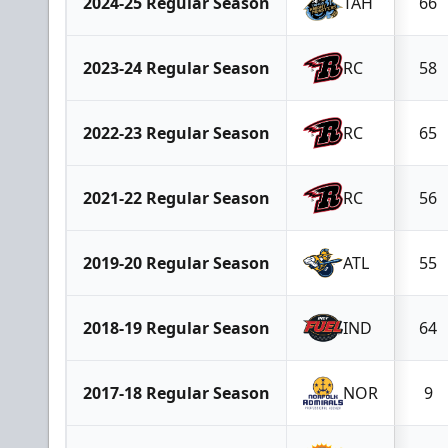
2024-25 Regular Season
TAH
66
2023-24 Regular Season
RC
58
2022-23 Regular Season
RC
65
2021-22 Regular Season
RC
56
2019-20 Regular Season
ATL
55
2018-19 Regular Season
IND
64
2017-18 Regular Season
NOR
9