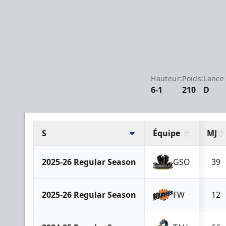
Hauteur:
Poids:
Lance 
6-1
210
D
S
Équipe
MJ
2025-26 Regular Season
GSO
39
2025-26 Regular Season
FW
12