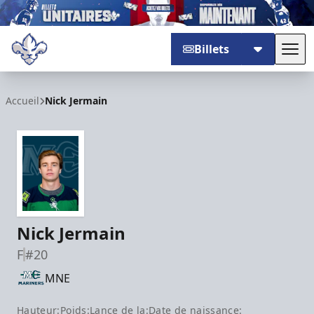
Billets
Basc
Trois-Rivières Lions
Accueil
Nick Jermain
Nick Jermain
F
#20
MNE
Hauteur:
Poids:
Lance de la:
Date de naissance: