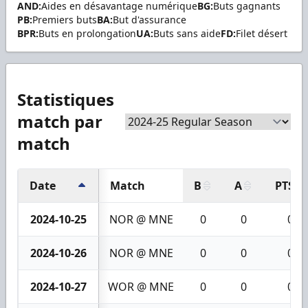
AND:
Aides en désavantage numérique
BG:
Buts gagnants
PB:
Premiers buts
BA:
But d'assurance
BPR:
Buts en prolongation
UA:
Buts sans aide
FD:
Filet désert
Statistiques
match par
match
Date
Match
B
A
PTS
2024-10-25
NOR @ MNE
0
0
0
2024-10-26
NOR @ MNE
0
0
0
2024-10-27
WOR @ MNE
0
0
0