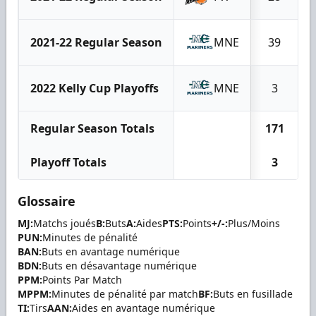
2021-22 Regular Season
MNE
39
2022 Kelly Cup Playoffs
MNE
3
Regular Season Totals
171
Playoff Totals
3
Glossaire
MJ:
Matchs joués
B:
Buts
A:
Aides
PTS:
Points
+/-:
Plus/Moins
PUN:
Minutes de pénalité
BAN:
Buts en avantage numérique
BDN:
Buts en désavantage numérique
PPM:
Points Par Match
MPPM:
Minutes de pénalité par match
BF:
Buts en fusillade
TI:
Tirs
AAN:
Aides en avantage numérique