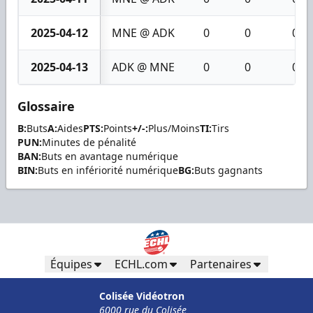
2025-04-12
MNE @ ADK
0
0
0
2025-04-13
ADK @ MNE
0
0
0
Glossaire
B:
Buts
A:
Aides
PTS:
Points
+/-:
Plus/Moins
TI:
Tirs
PUN:
Minutes de pénalité
BAN:
Buts en avantage numérique
BIN:
Buts en infériorité numérique
BG:
Buts gagnants
Équipes
ECHL.com
Partenaires
Colisée Vidéotron
6000 rue du Colisée