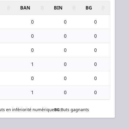
BAN
BIN
BG
0
0
0
0
0
0
0
0
0
1
0
0
0
0
0
1
0
0
uts en infériorité numérique
BG:
Buts gagnants