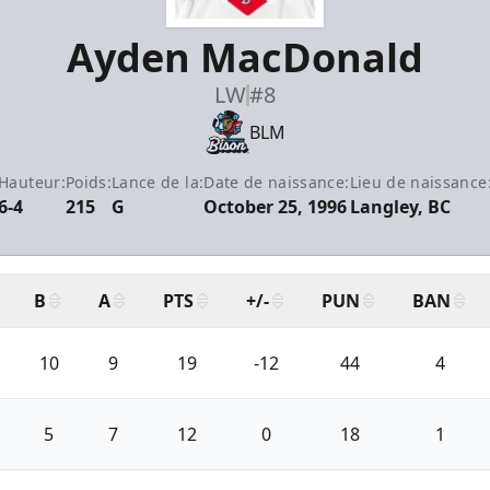
Ayden MacDonald
LW
#8
BLM
Hauteur:
Poids:
Lance de la:
Date de naissance:
Lieu de naissance
6-4
215
G
October 25, 1996
Langley, BC
B
A
PTS
+/-
PUN
BAN
10
9
19
-12
44
4
5
7
12
0
18
1