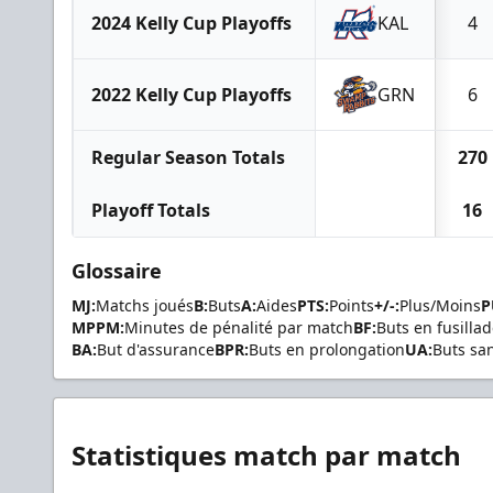
2024 Kelly Cup Playoffs
KAL
4
2022 Kelly Cup Playoffs
GRN
6
Regular Season Totals
270
Playoff Totals
16
Glossaire
MJ:
Matchs joués
B:
Buts
A:
Aides
PTS:
Points
+/-:
Plus/Moins
P
MPPM:
Minutes de pénalité par match
BF:
Buts en fusilla
BA:
But d'assurance
BPR:
Buts en prolongation
UA:
Buts sa
Statistiques match par match