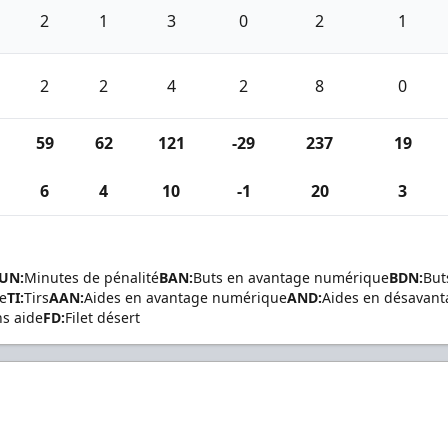
2
1
3
0
2
1
2
2
4
2
8
0
59
62
121
-29
237
19
6
4
10
-1
20
3
UN:
Minutes de pénalité
BAN:
Buts en avantage numérique
BDN:
But
de
TI:
Tirs
AAN:
Aides en avantage numérique
AND:
Aides en désavan
ns aide
FD:
Filet désert