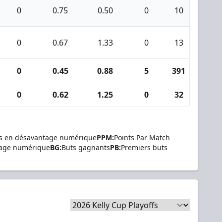
0
0.75
0.50
0
10
0
0
0.67
1.33
0
13
0
0
0.45
0.88
5
391
11
0
0.62
1.25
0
32
1
s en désavantage numérique
PPM:
Points Par Match
tage numérique
BG:
Buts gagnants
PB:
Premiers buts