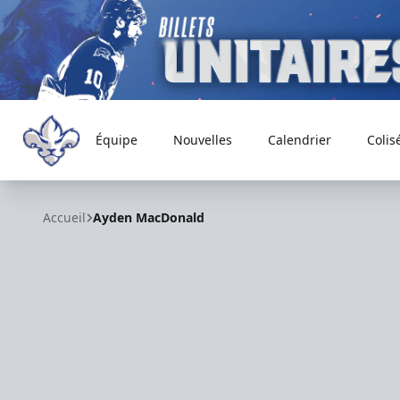
Équipe
Nouvelles
Calendrier
Colis
Trois-Rivières Lions
Accueil
Ayden MacDonald