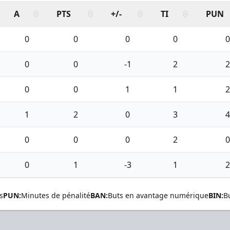
A
PTS
+/-
TI
PUN
0
0
0
0
0
0
0
-1
2
2
0
0
1
1
2
1
2
0
3
4
0
0
0
2
0
0
1
-3
1
2
s
PUN:
Minutes de pénalité
BAN:
Buts en avantage numérique
BIN:
B