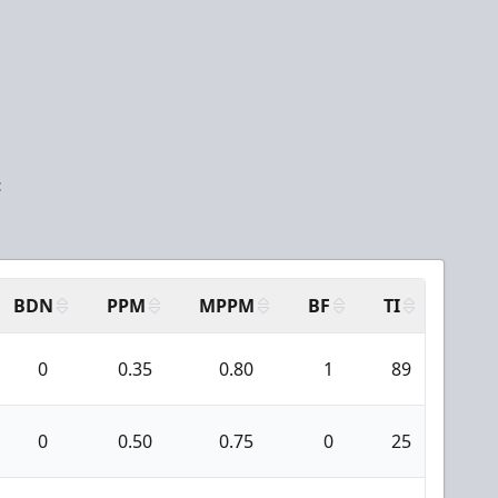
:
BDN
PPM
MPPM
BF
TI
AAN
0
0.35
0.80
1
89
3
0
0.50
0.75
0
25
2