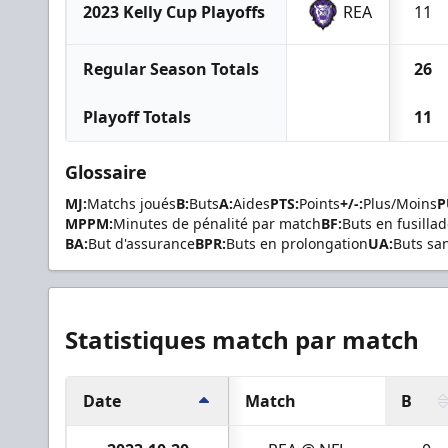
2023 Kelly Cup Playoffs
REA
11
Regular Season Totals
26
Playoff Totals
11
Glossaire
MJ:
Matchs joués
B:
Buts
A:
Aides
PTS:
Points
+/-:
Plus/Moins
P
MPPM:
Minutes de pénalité par match
BF:
Buts en fusilla
BA:
But d'assurance
BPR:
Buts en prolongation
UA:
Buts sa
Statistiques match par match
Date
Match
B