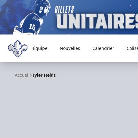
Équipe
Nouvelles
Calendrier
Colis
Trois-Rivières Lions
Accueil
Tyler Heidt