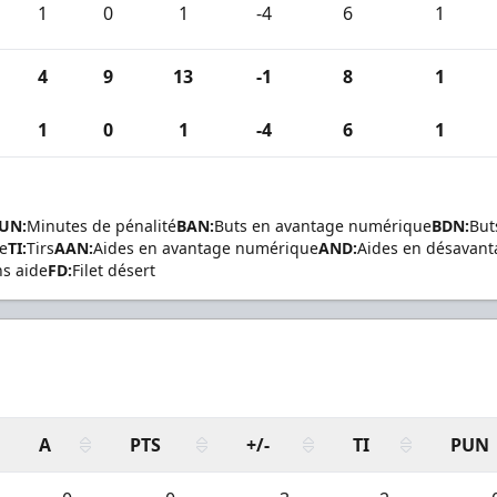
1
0
1
-4
6
1
4
9
13
-1
8
1
1
0
1
-4
6
1
UN:
Minutes de pénalité
BAN:
Buts en avantage numérique
BDN:
But
de
TI:
Tirs
AAN:
Aides en avantage numérique
AND:
Aides en désavan
ns aide
FD:
Filet désert
A
PTS
+/-
TI
PUN