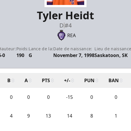
Tyler Heidt
D
#4
REA
Hauteur:
Poids:
Lance de la:
Date de naissance:
Lieu de naissance
6-0
190
G
November 7, 1998
Saskatoon, SK
B
A
PTS
+/-
PUN
BAN
0
0
0
-15
0
0
4
9
13
14
8
1