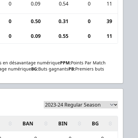
0
0.09
0.54
0
11
0
0
0.50
0.31
0
39
5
0
0.09
0.55
0
11
0
s en désavantage numérique
PPM:
Points Par Match
tage numérique
BG:
Buts gagnants
PB:
Premiers buts
BAN
BIN
BG