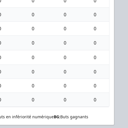
0
0
0
0
0
0
0
0
0
0
0
0
0
0
0
0
0
0
0
0
0
0
0
0
0
0
0
0
0
0
0
0
uts en infériorité numérique
BG:
Buts gagnants