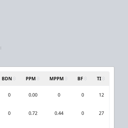
:
BDN
PPM
MPPM
BF
TI
AAN
0
0.00
0
0
12
0
0
0.72
0.44
0
27
5