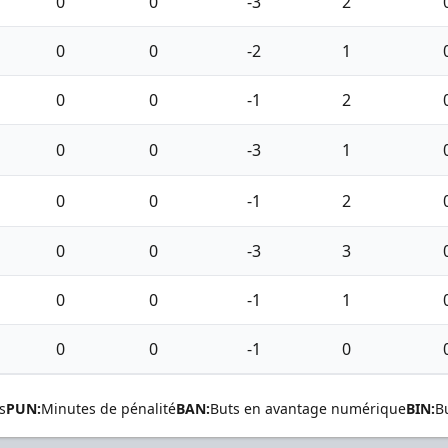
0
0
-3
2
0
0
-2
1
0
0
-1
2
0
0
-3
1
0
0
-1
2
0
0
-3
3
0
0
-1
1
0
0
-1
0
s
PUN:
Minutes de pénalité
BAN:
Buts en avantage numérique
BIN:
B