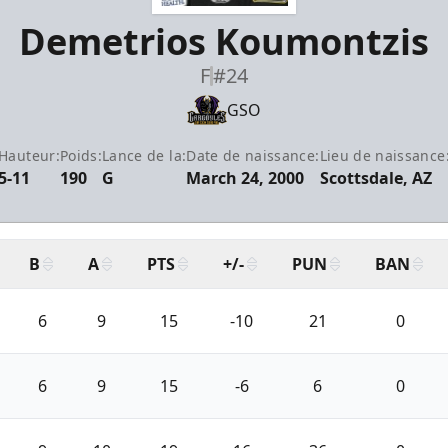
Demetrios Koumontzis
F
#24
GSO
Hauteur:
Poids:
Lance de la:
Date de naissance:
Lieu de naissance
5-11
190
G
March 24, 2000
Scottsdale, AZ
B
A
PTS
+/-
PUN
BAN
6
9
15
-10
21
0
6
9
15
-6
6
0