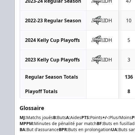
2023-24 Regular Season
IDH
47
2022-23 Regular Season
IDH
10
2024 Kelly Cup Playoffs
IDH
5
2023 Kelly Cup Playoffs
IDH
3
Regular Season Totals
136
Playoff Totals
8
Glossaire
MJ:
Matchs joués
B:
Buts
A:
Aides
PTS:
Points
+/-:
Plus/Moins
P
MPPM:
Minutes de pénalité par match
BF:
Buts en fusilla
BA:
But d'assurance
BPR:
Buts en prolongation
UA:
Buts sa