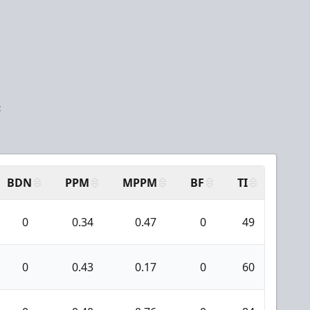
:
BDN
PPM
MPPM
BF
TI
AAN
0
0.34
0.47
0
49
2
0
0.43
0.17
0
60
0