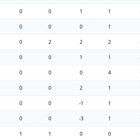
0
0
1
1
0
0
0
1
0
2
2
2
0
0
1
1
0
0
0
4
0
0
2
1
0
0
-1
1
0
0
-3
1
1
1
0
0