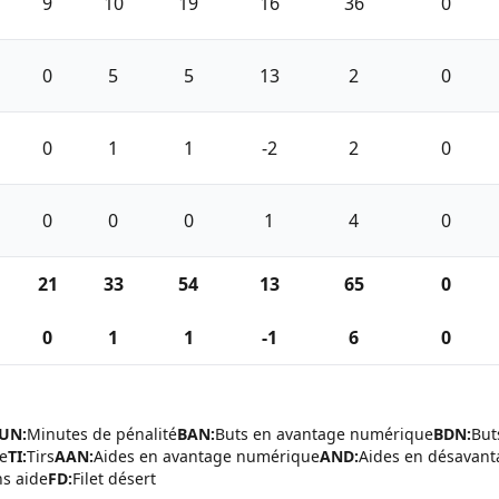
9
10
19
16
36
0
0
5
5
13
2
0
0
1
1
-2
2
0
0
0
0
1
4
0
21
33
54
13
65
0
0
1
1
-1
6
0
UN:
Minutes de pénalité
BAN:
Buts en avantage numérique
BDN:
But
de
TI:
Tirs
AAN:
Aides en avantage numérique
AND:
Aides en désavan
ns aide
FD:
Filet désert