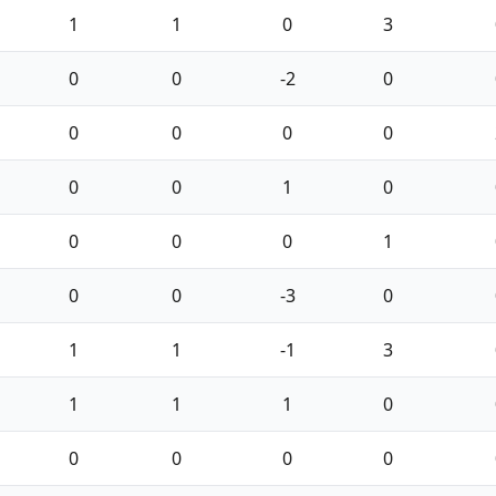
1
1
0
3
0
0
-2
0
0
0
0
0
0
0
1
0
0
0
0
1
0
0
-3
0
1
1
-1
3
1
1
1
0
0
0
0
0