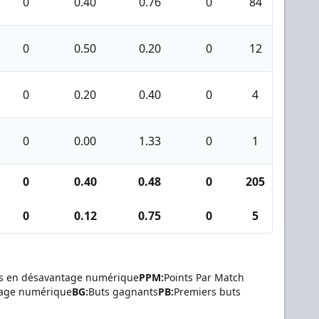
0
0.40
0.76
0
84
1
0
0.50
0.20
0
12
0
0
0.20
0.40
0
4
0
0
0.00
1.33
0
1
0
0
0.40
0.48
0
205
3
0
0.12
0.75
0
5
0
s en désavantage numérique
PPM:
Points Par Match
tage numérique
BG:
Buts gagnants
PB:
Premiers buts