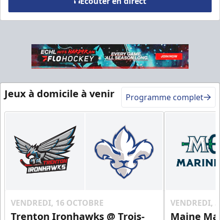
Écouter en direct
Table VIP
Espace Prestige Info
Jeux à domicile à venir
Appel (819) 519-1634
Programme complet
Contactez-nous
VENDREDI, 16 OCTOBRE
VENDREDI, 
Trenton Ironhawks @ Trois-
Maine Mar