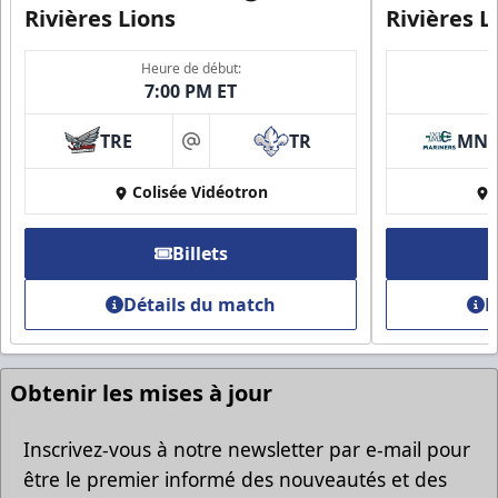
Rivières Lions
Rivières L
Heure de début:
7:00 PM ET
Groupes Rabais
TRE
TR
MN
Plus d'amis, plus d'économies
at
Colisée Vidéotron
Appel (819) 519-1634
Contacter la vente de billets
Billets
Détails du match
D
Obtenir les mises à jour
Inscrivez-vous à notre newsletter par e-mail pour
être le premier informé des nouveautés et des