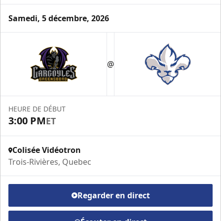
Samedi, 5 décembre, 2026
Loge VIP
@
Espace Prestige Info
Appel (819) 519-1634 poste 200
HEURE DE DÉBUT
Contactez-nous
3:00 PM
ET
Colisée Vidéotron
Trois-Rivières, Quebec
Regarder en direct