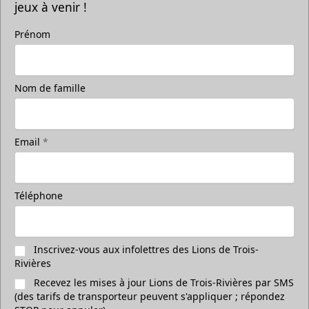
jeux à venir !
Prénom
Prenez une photo sur la glace
accompagné de vos amis
Nom de famille
Prends une photo sur la glace avec tes amis
Appel (819) 519-1634
Email
*
Contacter la vente de billets
Téléphone
Inscrivez-vous aux infolettres des Lions de Trois-
Rivières
Recevez les mises à jour Lions de Trois-Rivières par SMS
(des tarifs de transporteur peuvent s'appliquer ; répondez