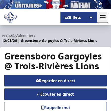
Billets
Basc
Trois-Rivières Lions
Accueil
Calendrier
12/05/26 | Greensboro Gargoyles @ Trois-Rivières Lions
Greensboro Gargoyles
@ Trois-Rivières Lions
Regarder en direct
Écouter en direct
Rappelle moi