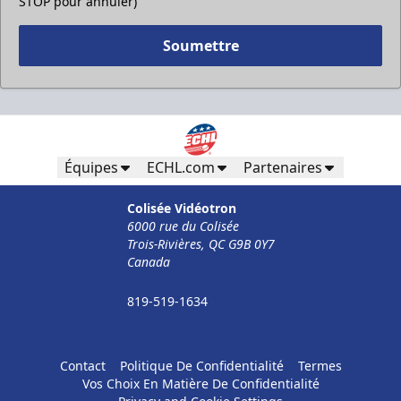
STOP pour annuler)
Soumettre
Pour Moins De 50 Employés
32$ Par Personne
Formules d'entreprises Info
Équipes
ECHL.com
Partenaires
Appel (819) 519-1634
Colisée Vidéotron
6000 rue du Colisée
Contacter la vente de billets
Trois-Rivières, QC G9B 0Y7
Canada
819-519-1634
Contact
Politique De Confidentialité
Termes
Vos Choix En Matière De Confidentialité