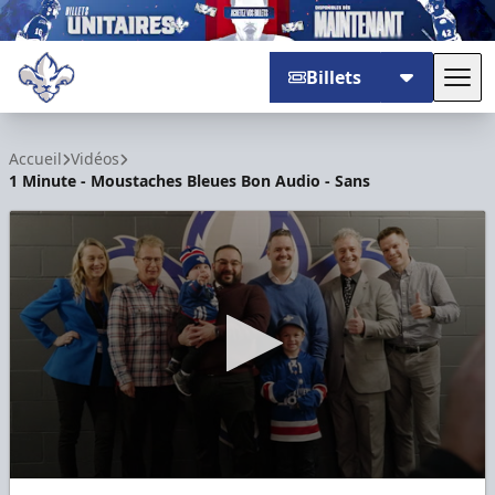
Billets
Basc
Trois-Rivières Lions
Accueil
Vidéos
1 Minute - Moustaches Bleues Bon Audio - Sans
0