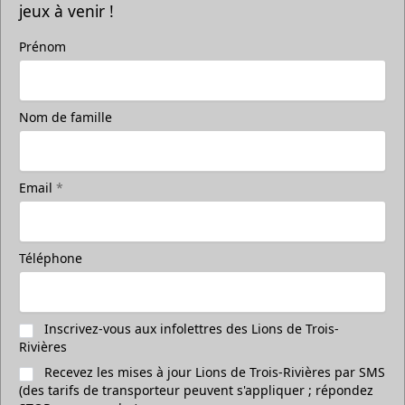
jeux à venir !
Prénom
Nom de famille
Email
*
Téléphone
Inscrivez-vous aux infolettres des Lions de Trois-
Rivières
Recevez les mises à jour Lions de Trois-Rivières par SMS
(des tarifs de transporteur peuvent s'appliquer ; répondez