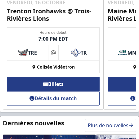
VENDREDI, 16 OCTOBRE
VENDREDI, 
Trenton Ironhawks @ Trois-
Maine Mar
Rivières Lions
Rivières L
Heure de début:
7:00 PM EDT
TRE
TR
MN
at
Colisée Vidéotron
Billets
Détails du match
D
Dernières nouvelles
Plus de nouvelles