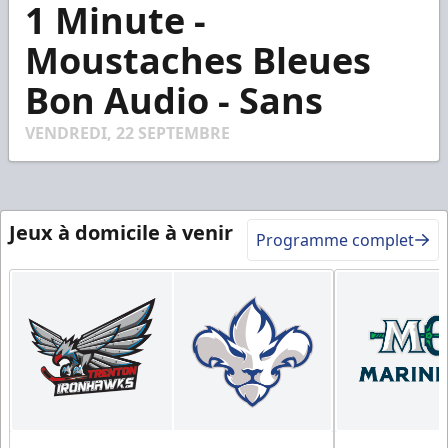
1 Minute -
seconds
of
56
Moustaches Bleues
seconds
Bon Audio - Sans
VENDREDI, 22 SEPTEMBRE
Jeux à domicile à venir
Programme complet