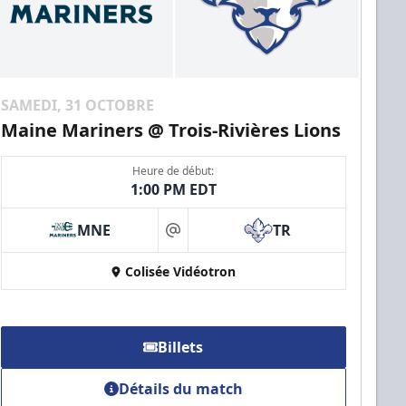
SAMEDI, 31 OCTOBRE
Maine Mariners @ Trois-Rivières Lions
Heure de début:
1:00 PM EDT
MNE
TR
at
Colisée Vidéotron
Billets
Détails du match