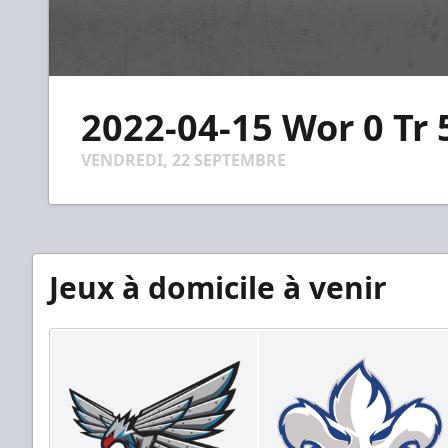
0
seconds
2022-04-15 Wor 0 Tr 
of
4
minutes,
VENDREDI, 22 SEPTEMBRE
54
seconds
Volume
90%
Jeux à domicile à venir