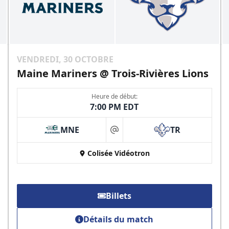
VENDREDI, 30 OCTOBRE
Maine Mariners @ Trois-Rivières Lions
Heure de début:
7:00 PM EDT
MNE
TR
at
Colisée Vidéotron
Billets
Détails du match