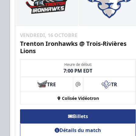
VENDREDI, 16 OCTOBRE
Trenton Ironhawks @ Trois-Rivières
Lions
Heure de début:
7:00 PM EDT
TRE
TR
at
Colisée Vidéotron
Billets
Détails du match