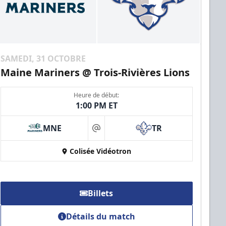
SAMEDI, 31 OCTOBRE
Maine Mariners @ Trois-Rivières Lions
Heure de début:
1:00 PM ET
MNE
TR
at
Colisée Vidéotron
Billets
Détails du match