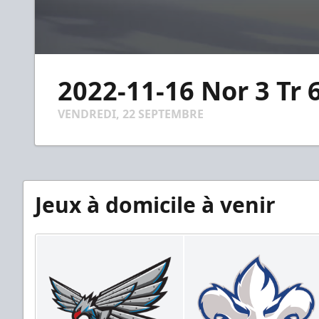
0
seconds
2022-11-16 Nor 3 Tr 6
of
3
minutes,
VENDREDI, 22 SEPTEMBRE
53
seconds
Volume
90%
Jeux à domicile à venir