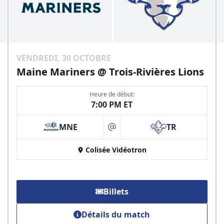
VENDREDI, 30 OCTOBRE
Maine Mariners @ Trois-Rivières Lions
Heure de début:
7:00 PM ET
MNE
TR
at
Colisée Vidéotron
Billets
Détails du match