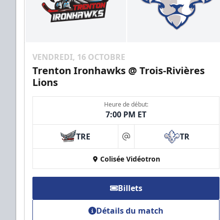
VENDREDI, 16 OCTOBRE
Trenton Ironhawks @ Trois-Rivières
Lions
Heure de début:
7:00 PM ET
TRE
TR
at
Colisée Vidéotron
Billets
Détails du match