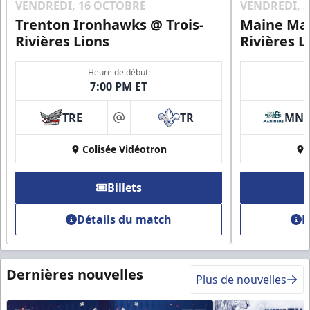
VENDREDI, 16 OCTOBRE
VENDREDI, 
Trenton Ironhawks @ Trois-
Maine Mar
Rivières Lions
Rivières L
Heure de début:
7:00 PM ET
TRE
TR
MN
at
Colisée Vidéotron
Billets
Détails du match
D
Dernières nouvelles
Plus de nouvelles