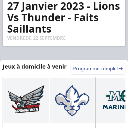
27 Janvier 2023 - Lions
seconds
of
2
Vs Thunder - Faits
minutes,
36
Saillants
seconds
VENDREDI, 22 SEPTEMBRE
Jeux à domicile à venir
Programme complet