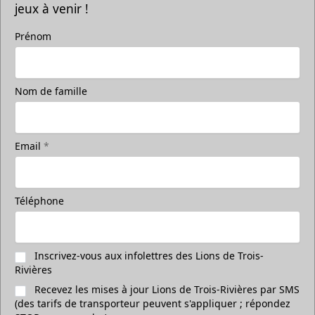
jeux à venir !
Prénom
Nom de famille
Email
*
Téléphone
Inscrivez-vous aux infolettres des Lions de Trois-
Rivières
Recevez les mises à jour Lions de Trois-Rivières par SMS
(des tarifs de transporteur peuvent s'appliquer ; répondez