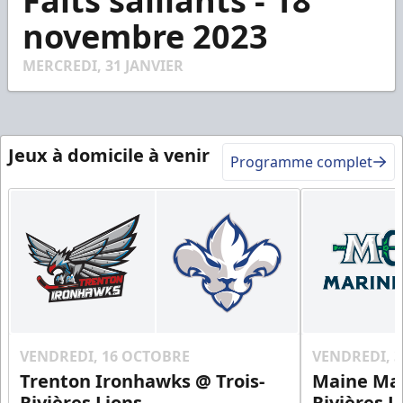
Faits saillants - 18
of
2
novembre 2023
minutes,
25
seconds
MERCREDI, 31 JANVIER
Jeux à domicile à venir
Programme complet
VENDREDI, 16 OCTOBRE
VENDREDI, 
Trenton Ironhawks @ Trois-
Maine Mar
Rivières Lions
Rivières L