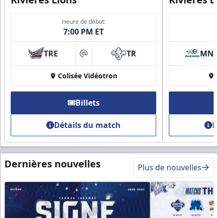
Heure de début:
7:00 PM ET
TRE
TR
MN
at
Colisée Vidéotron
Billets
Détails du match
D
Dernières nouvelles
Plus de nouvelles