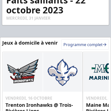
Faits saillants - 22
of
1
octobre 2023
minute,
52
seconds
MERCREDI, 31 JANVIER
Jeux à domicile à venir
Programme complet
VENDREDI, 16 OCTOBRE
VENDREDI, 
Trenton Ironhawks @ Trois-
Maine Mar
Rivières Lions
Rivières L