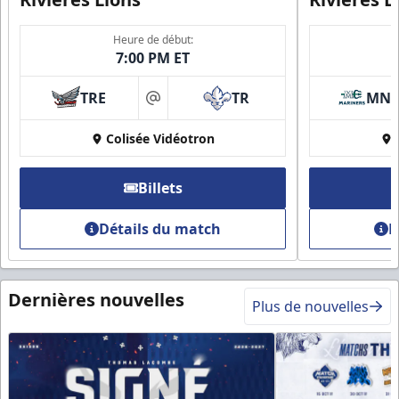
Heure de début:
7:00 PM ET
TRE
TR
MN
at
Colisée Vidéotron
Billets
Détails du match
D
Dernières nouvelles
Plus de nouvelles