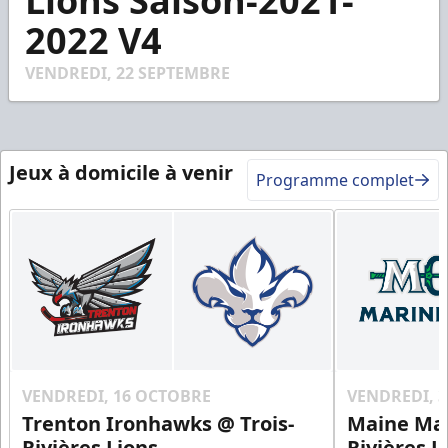
Lions Saison-2021-
of
3
2022 V4
minutes,
9
seconds
VENDREDI, 22 SEPTEMBRE
Jeux à domicile à venir
Programme complet
VENDREDI, 16 OCTOBRE
VENDREDI, 
Trenton Ironhawks @ Trois-
Maine Mar
Rivières Lions
Rivières L