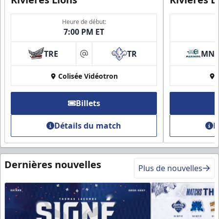
Heure de début:
7:00 PM ET
TRE
TR
MN
at
Colisée Vidéotron
Billets
Détails du match
D
Dernières nouvelles
Plus de nouvelles