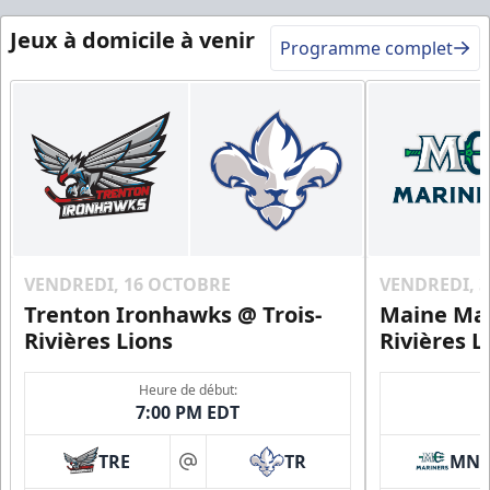
Jeux à domicile à venir
Programme complet
VENDREDI, 16 OCTOBRE
VENDREDI, 
Trenton Ironhawks @ Trois-
Maine Mar
Rivières Lions
Rivières L
Heure de début:
7:00 PM EDT
TRE
TR
MN
at