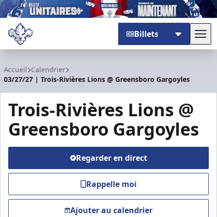
Billets
Basc
Trois-Rivières Lions
Accueil
Calendrier
03/27/27 | Trois-Rivières Lions @ Greensboro Gargoyles
Trois-Rivières Lions @
Greensboro Gargoyles
Regarder en direct
Rappelle moi
Ajouter au calendrier