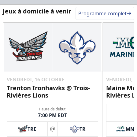
Jeux à domicile à venir
Programme complet
VENDREDI, 16 OCTOBRE
VENDREDI, 
Trenton Ironhawks @ Trois-
Maine Mar
Rivières Lions
Rivières L
Heure de début:
7:00 PM EDT
TRE
TR
MN
at