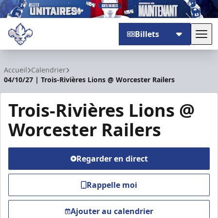
Billets
Basc
Trois-Rivières Lions
Accueil
Calendrier
04/10/27 | Trois-Rivières Lions @ Worcester Railers
Trois-Rivières Lions @
Worcester Railers
Regarder en direct
Rappelle moi
Ajouter au calendrier