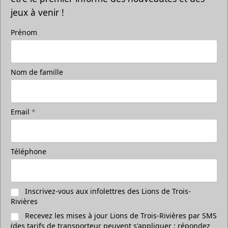
jeux à venir !
Prénom
Nom de famille
Email
*
Téléphone
Inscrivez-vous aux infolettres des Lions de Trois-
Rivières
Recevez les mises à jour Lions de Trois-Rivières par SMS
(des tarifs de transporteur peuvent s'appliquer ; répondez