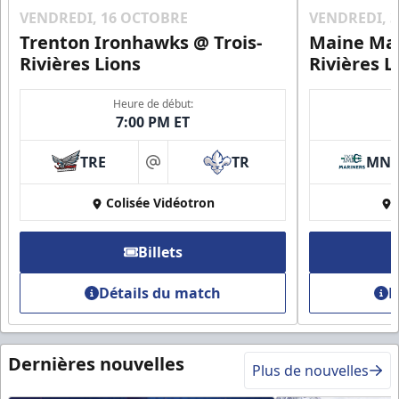
VENDREDI, 16 OCTOBRE
VENDREDI, 
Trenton Ironhawks @ Trois-
Maine Mar
Rivières Lions
Rivières L
Heure de début:
7:00 PM ET
TRE
TR
MN
at
Colisée Vidéotron
Billets
Détails du match
D
Dernières nouvelles
Plus de nouvelles