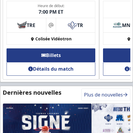
Heure de début:
7:00 PM ET
TRE
TR
MN
at
Colisée Vidéotron
Billets
Détails du match
D
Dernières nouvelles
Plus de nouvelles