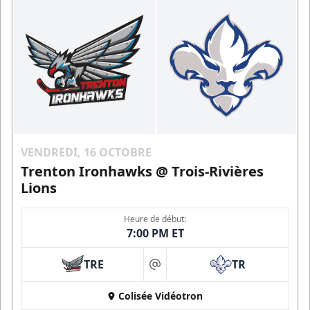
VENDREDI, 16 OCTOBRE
Trenton Ironhawks @ Trois-Rivières
Lions
Heure de début:
7:00 PM ET
TRE
TR
at
Colisée Vidéotron