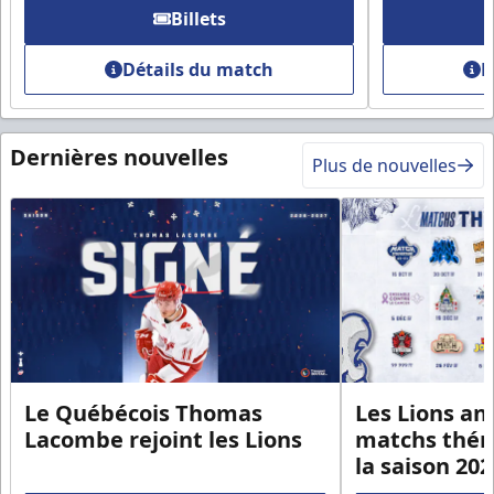
Billets
Détails du match
D
Dernières nouvelles
Plus de nouvelles
Le Québécois Thomas
Les Lions an
Lacombe rejoint les Lions
matchs thém
la saison 20