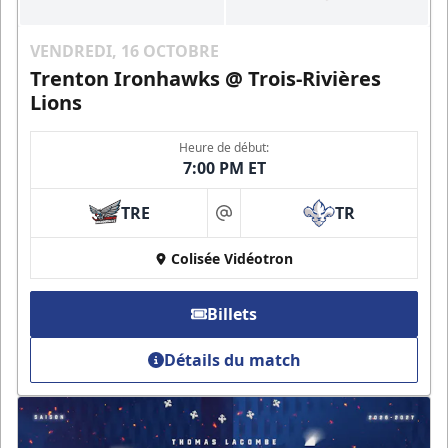
VENDREDI, 16 OCTOBRE
Trenton Ironhawks @ Trois-Rivières
Lions
Heure de début:
7:00 PM ET
TRE
TR
at
Colisée Vidéotron
Billets
Détails du match