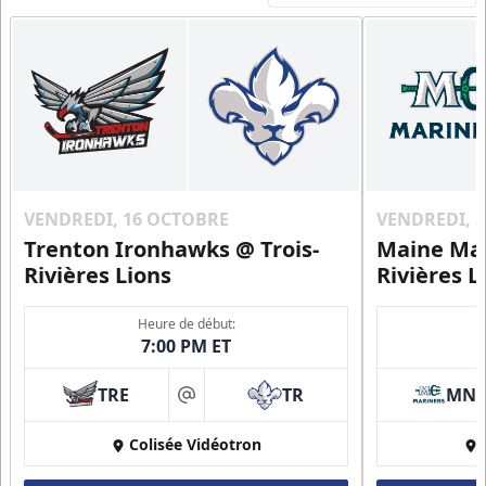
VENDREDI, 16 OCTOBRE
VENDREDI, 
Trenton Ironhawks @ Trois-
Maine Mar
Rivières Lions
Rivières L
Heure de début:
7:00 PM ET
TRE
TR
MN
at
Colisée Vidéotron