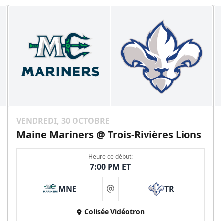
VENDREDI, 30 OCTOBRE
Maine Mariners @ Trois-Rivières Lions
Heure de début:
7:00 PM ET
MNE
TR
at
Colisée Vidéotron