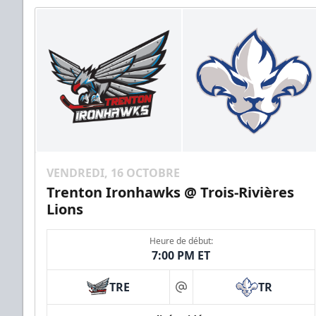
VENDREDI, 16 OCTOBRE
Trenton Ironhawks @ Trois-Rivières
Lions
Heure de début:
7:00 PM ET
TRE
TR
at