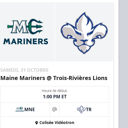
SAMEDI, 31 OCTOBRE
Maine Mariners @ Trois-Rivières Lions
Heure de début:
1:00 PM ET
MNE
TR
at
Colisée Vidéotron