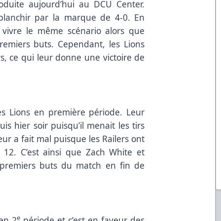
roduite aujourd’hui au DCU Center.
t blanchir par la marque de 4-0. En
 vivre le même scénario alors que
emiers buts. Cependant, les Lions
rs, ce qui leur donne une victoire de
les Lions en première période. Leur
s hier soir puisqu’il menait les tirs
eur a fait mal puisque les Railers ont
 12. C’est ainsi que Zach White et
premiers buts du match en fin de
e
en 2
période et c’est en faveur des