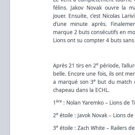
félins. Jakov Novak ouvre la 
jouer. Ensuite, c’est Nicolas Lari
d’une minute après. Finaleme
marque 2 buts consécutifs en moin
Lions ont su compter 4 buts sans 
e
Après 21 tirs en 2
période, l’allu
belle. Encore une fois, ils ont m
e
a marqué son 3
but du match et
chapeau dans la ECHL.
ère
1
: Nolan Yaremko – Lions de Tr
e
2
étoile : Javok Novak – Lions de 
e
3
étoile : Zach White – Railers d