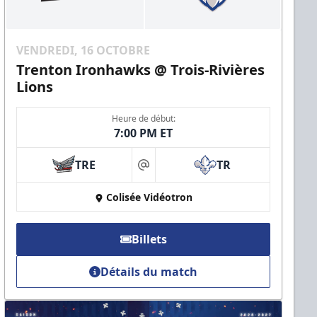
VENDREDI, 16 OCTOBRE
Trenton Ironhawks @ Trois-Rivières
Lions
Heure de début:
7:00 PM ET
TRE
TR
at
Colisée Vidéotron
Billets
Détails du match