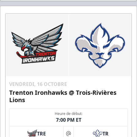
VENDREDI, 16 OCTOBRE
Trenton Ironhawks @ Trois-Rivières
Lions
Heure de début:
7:00 PM ET
TRE
TR
at