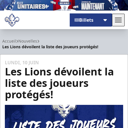
Billets
Basc
Trois-Rivières Lions
Accueil
Nouvelles
Les Lions dévoilent la liste des joueurs protégés!
LUNDI, 10 JUIN
Les Lions dévoilent la
liste des joueurs
protégés!