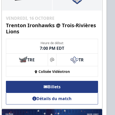
VENDREDI, 16 OCTOBRE
Trenton Ironhawks @ Trois-Rivières
Lions
Heure de début:
7:00 PM EDT
TRE
TR
at
Colisée Vidéotron
Billets
Détails du match