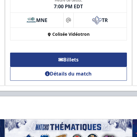
Heure de début:
7:00 PM EDT
MNE
TR
at
Colisée Vidéotron
Billets
Détails du match