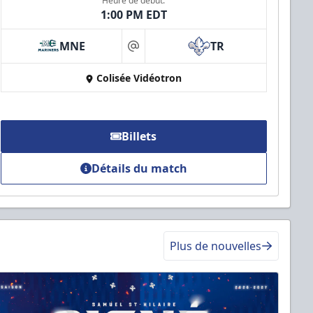
Heure de début:
1:00 PM EDT
MNE
TR
at
Colisée Vidéotron
Billets
Détails du match
Plus de nouvelles