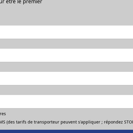
ur être le premier
ères
 SMS (des tarifs de transporteur peuvent s'appliquer ; répondez ST