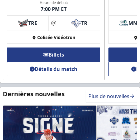
Heure de début:
7:00 PM ET
TRE
TR
MN
at
Colisée Vidéotron
Billets
Détails du match
D
Dernières nouvelles
Plus de nouvelles