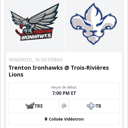
VENDREDI, 16 OCTOBRE
Trenton Ironhawks @ Trois-Rivières
Lions
Heure de début:
7:00 PM ET
TRE
TR
at
Colisée Vidéotron