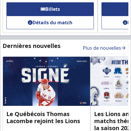
Billets
Détails du match
D
Dernières nouvelles
Plus de nouvelles
Le Québécois Thomas
Les Lions an
Lacombe rejoint les Lions
matchs thém
la saison 20