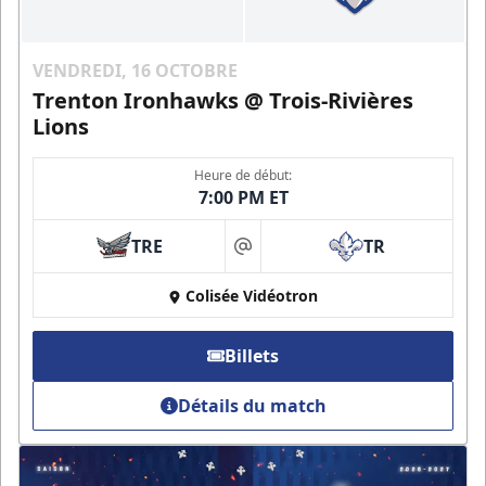
VENDREDI, 16 OCTOBRE
Trenton Ironhawks @ Trois-Rivières
Lions
Heure de début:
7:00 PM ET
TRE
TR
at
Colisée Vidéotron
Billets
Détails du match