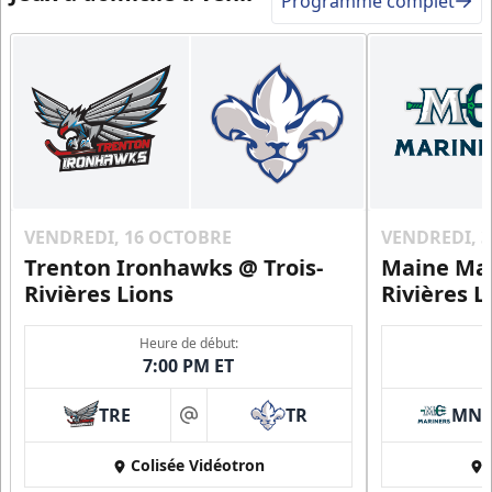
Programme complet
VENDREDI, 16 OCTOBRE
VENDREDI, 
Trenton Ironhawks @ Trois-
Maine Mar
Rivières Lions
Rivières L
Heure de début:
7:00 PM ET
TRE
TR
MN
at
Colisée Vidéotron