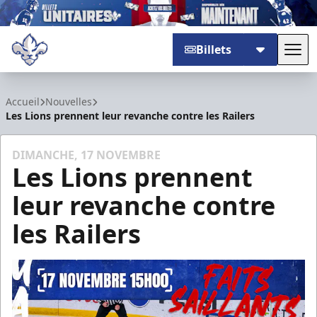
Billets
Basc
Trois-Rivières Lions
Accueil
Nouvelles
Les Lions prennent leur revanche contre les Railers
DIMANCHE, 17 NOVEMBRE
Les Lions prennent
leur revanche contre
les Railers