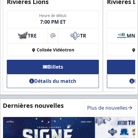
Rivières Lions
Rivières L
Heure de début:
7:00 PM ET
TRE
TR
MN
at
Colisée Vidéotron
Billets
Détails du match
D
Dernières nouvelles
Plus de nouvelles