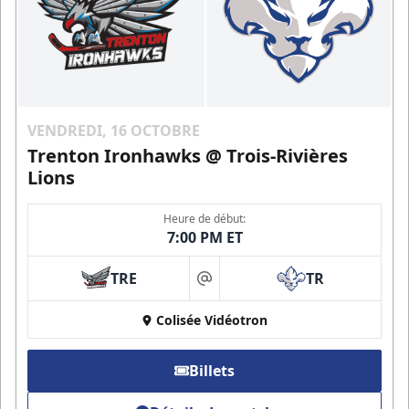
VENDREDI, 16 OCTOBRE
Trenton Ironhawks @ Trois-Rivières
Lions
Heure de début:
7:00 PM ET
TRE
TR
at
Colisée Vidéotron
Billets