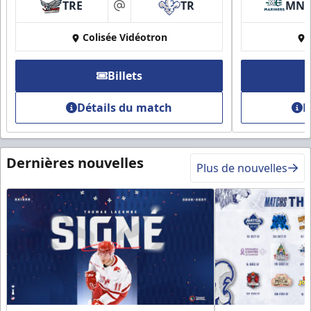
TRE
TR
MN
at
Colisée Vidéotron
Billets
Détails du match
D
Dernières nouvelles
Plus de nouvelles