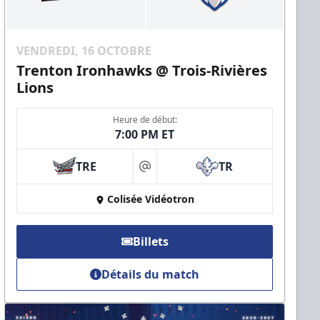
VENDREDI, 16 OCTOBRE
Trenton Ironhawks @ Trois-Rivières
Lions
Heure de début:
7:00 PM ET
TRE
TR
at
Colisée Vidéotron
Billets
Détails du match