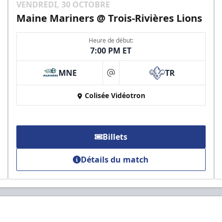
VENDREDI, 30 OCTOBRE
Maine Mariners @ Trois-Rivières Lions
Heure de début:
7:00 PM ET
MNE
TR
at
Colisée Vidéotron
Billets
Détails du match