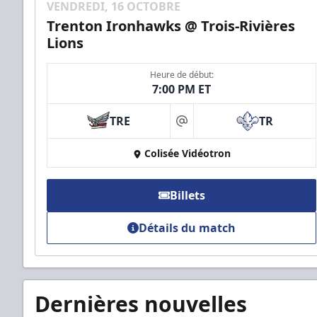
VENDREDI, 16 OCTOBRE
Trenton Ironhawks @ Trois-Rivières
Lions
Heure de début:
7:00 PM ET
TRE
TR
at
Colisée Vidéotron
Billets
Détails du match
Dernières nouvelles