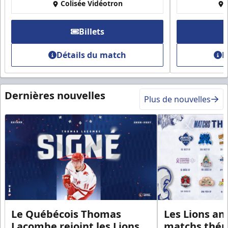
Colisée Vidéotron
Billets
Détails du match
D
Dernières nouvelles
Plus de nouvelles
Le Québécois Thomas
Les Lions an
Lacombe rejoint les Lions
matchs thém