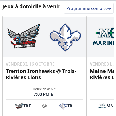
Jeux à domicile à venir
Programme complet
VENDREDI, 16 OCTOBRE
VENDREDI, 
Trenton Ironhawks @ Trois-
Maine Mar
Rivières Lions
Rivières L
Heure de début:
7:00 PM ET
TRE
TR
MN
at