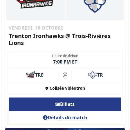
VENDREDI, 16 OCTOBRE
Trenton Ironhawks @ Trois-Rivières
Lions
Heure de début:
7:00 PM ET
TRE
TR
at
Colisée Vidéotron
Billets
Détails du match