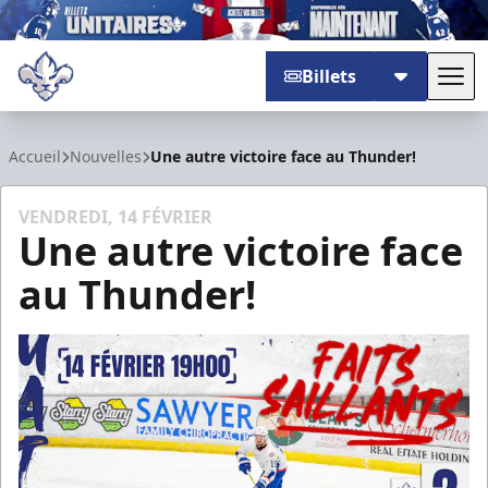
Billets
Basc
Trois-Rivières Lions
Accueil
Nouvelles
Une autre victoire face au Thunder!
VENDREDI, 14 FÉVRIER
Une autre victoire face
au Thunder!