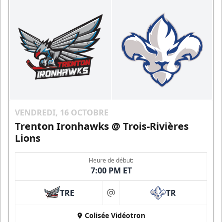
VENDREDI, 16 OCTOBRE
Trenton Ironhawks @ Trois-Rivières
Lions
Heure de début:
7:00 PM ET
TRE
TR
at
Colisée Vidéotron