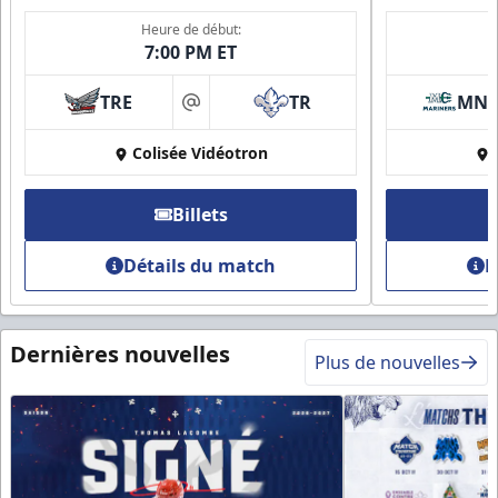
Heure de début:
7:00 PM ET
TRE
TR
MN
at
Colisée Vidéotron
Billets
Détails du match
D
Dernières nouvelles
Plus de nouvelles