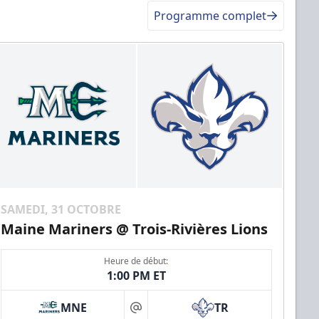
Programme complet
SAMEDI, 31 OCTOBRE
Maine Mariners @ Trois-Rivières Lions
Heure de début:
1:00 PM ET
MNE
TR
at