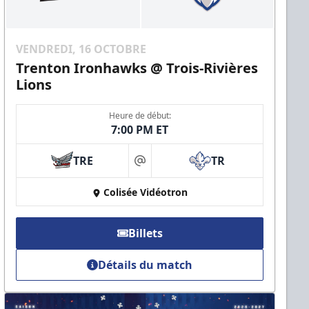
VENDREDI, 16 OCTOBRE
Trenton Ironhawks @ Trois-Rivières
Lions
Heure de début:
7:00 PM ET
TRE
TR
at
Colisée Vidéotron
Billets
Détails du match