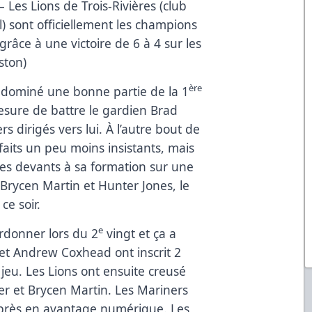
– Les Lions de Trois-Rivières (club
) sont officiellement les champions
grâce à une victoire de 6 à 4 sur les
ston)
ère
dominé une bonne partie de la 1
esure de battre le gardien Brad
ers dirigés vers lui. À l’autre bout de
 faits un peu moins insistants, mais
les devants à sa formation sur une
 Brycen Martin et Hunter Jones, le
ce soir.
e
urdonner lors du 2
vingt et ça a
 et Andrew Coxhead ont inscrit 2
jeu. Les Lions ont ensuite creusé
er et Brycen Martin. Les Mariners
 après en avantage numérique. Les