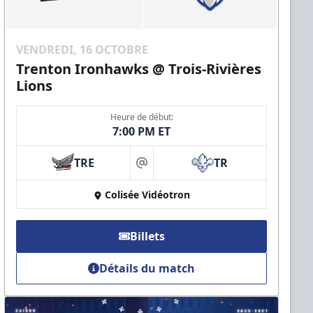
VENDREDI, 16 OCTOBRE
Trenton Ironhawks @ Trois-Rivières
Lions
Heure de début:
7:00 PM ET
TRE
TR
at
Colisée Vidéotron
Billets
Détails du match