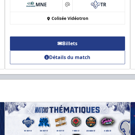
MNE
TR
at
Colisée Vidéotron
Billets
Détails du match