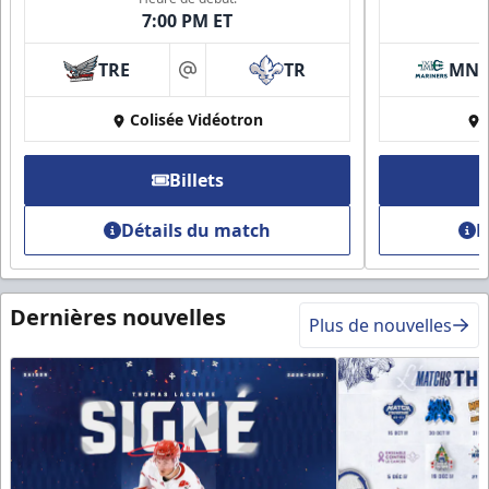
7:00 PM ET
TRE
TR
MN
at
Colisée Vidéotron
Billets
Détails du match
D
Dernières nouvelles
Plus de nouvelles