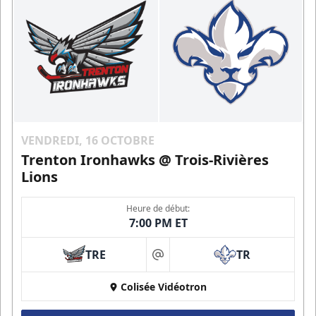
VENDREDI, 16 OCTOBRE
Trenton Ironhawks @ Trois-Rivières
Lions
Heure de début:
7:00 PM ET
TRE
TR
at
Colisée Vidéotron