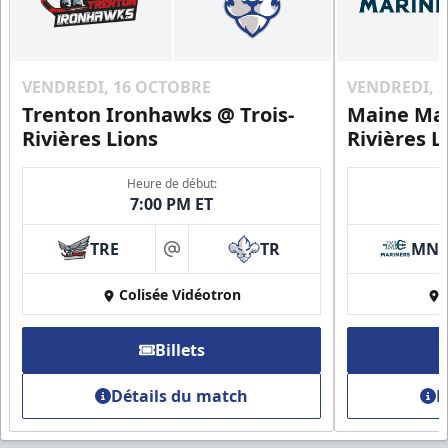
VENDREDI, 16 OCTOBRE
VENDREDI, 
Trenton Ironhawks @ Trois-
Maine Mar
Rivières Lions
Rivières L
Heure de début:
7:00 PM ET
TRE
TR
MN
at
Colisée Vidéotron
Billets
Détails du match
D