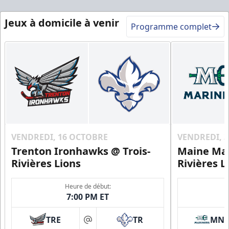
Jeux à domicile à venir
Programme complet
VENDREDI, 16 OCTOBRE
VENDREDI, 
Trenton Ironhawks @ Trois-
Maine Mar
Rivières Lions
Rivières L
Heure de début:
7:00 PM ET
TRE
TR
MN
at