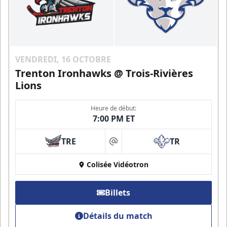
VENDREDI, 16 OCTOBRE
Trenton Ironhawks @ Trois-Rivières
Lions
Heure de début:
7:00 PM ET
TRE
TR
at
Colisée Vidéotron
Billets
Détails du match