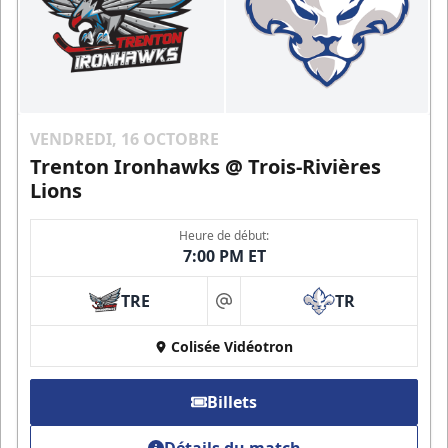
VENDREDI, 16 OCTOBRE
Trenton Ironhawks @ Trois-Rivières
Lions
Heure de début:
7:00 PM ET
TRE
TR
at
Colisée Vidéotron
Billets
Détails du match