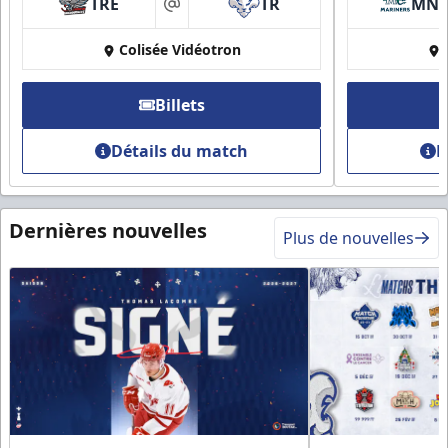
TRE
TR
MN
at
Colisée Vidéotron
Billets
Détails du match
D
Dernières nouvelles
Plus de nouvelles