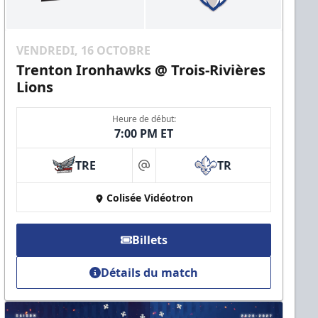
VENDREDI, 16 OCTOBRE
Trenton Ironhawks @ Trois-Rivières
Lions
Heure de début:
7:00 PM ET
TRE
TR
at
Colisée Vidéotron
Billets
Détails du match