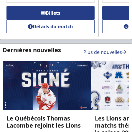
Billets
Détails du match
D
Dernières nouvelles
Plus de nouvelles
Le Québécois Thomas
Les Lions an
Lacombe rejoint les Lions
matchs thém