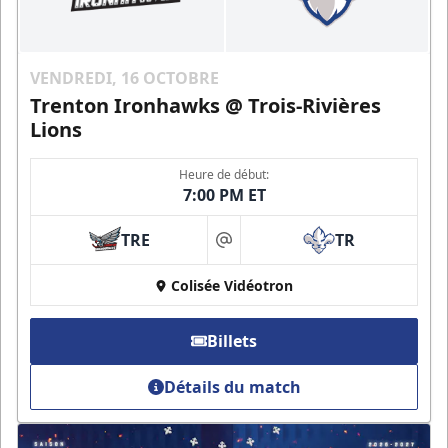
VENDREDI, 16 OCTOBRE
Trenton Ironhawks @ Trois-Rivières
Lions
Heure de début:
7:00 PM ET
TRE
TR
at
Colisée Vidéotron
Billets
Détails du match