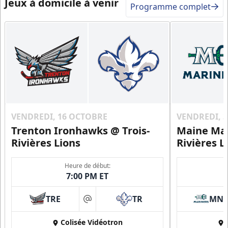
Jeux à domicile à venir
Programme complet
VENDREDI, 16 OCTOBRE
VENDREDI, 
Trenton Ironhawks @ Trois-
Maine Mar
Rivières Lions
Rivières L
Heure de début:
7:00 PM ET
TRE
TR
MN
at
Colisée Vidéotron