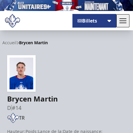
Billets
Basc
Trois-Rivières Lions
Accueil
Brycen Martin
Brycen Martin
D
#14
TR
Hauteur:
Poids:
Lance de la:
Date de naissance: