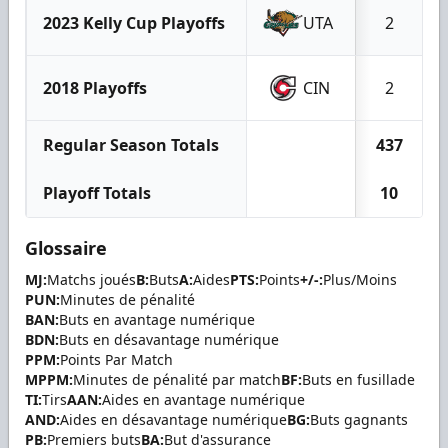
2023 Kelly Cup Playoffs
UTA
2
2018 Playoffs
CIN
2
Regular Season Totals
437
Playoff Totals
10
Glossaire
MJ:
Matchs joués
B:
Buts
A:
Aides
PTS:
Points
+/-:
Plus/Moins
PUN:
Minutes de pénalité
BAN:
Buts en avantage numérique
BDN:
Buts en désavantage numérique
PPM:
Points Par Match
MPPM:
Minutes de pénalité par match
BF:
Buts en fusillade
TI:
Tirs
AAN:
Aides en avantage numérique
AND:
Aides en désavantage numérique
BG:
Buts gagnants
PB:
Premiers buts
BA:
But d'assurance