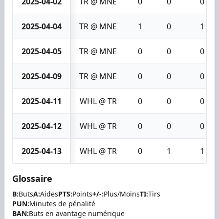
2025-04-02
TR @ MNE
0
0
0
2025-04-04
TR @ MNE
1
0
1
2025-04-05
TR @ MNE
0
0
0
2025-04-09
TR @ MNE
0
0
0
2025-04-11
WHL @ TR
0
0
0
2025-04-12
WHL @ TR
0
0
0
2025-04-13
WHL @ TR
0
1
1
Glossaire
B:
Buts
A:
Aides
PTS:
Points
+/-:
Plus/Moins
TI:
Tirs
PUN:
Minutes de pénalité
BAN:
Buts en avantage numérique