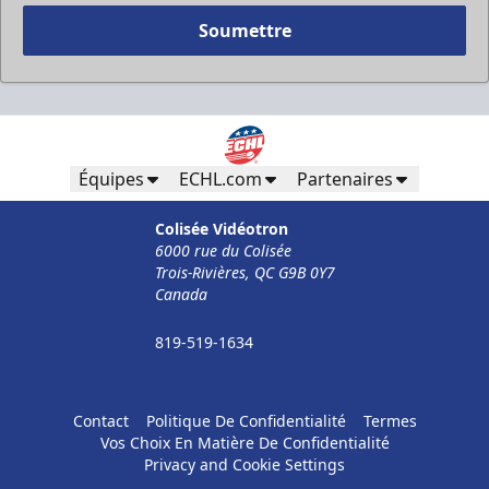
Soumettre
Pour Moins De 50 Employés
32$ Par Personne
Équipes
ECHL.com
Partenaires
Formules d'entreprises Info
Colisée Vidéotron
6000 rue du Colisée
Appel (819) 519-1634
Trois-Rivières, QC G9B 0Y7
Canada
Contacter la vente de billets
819-519-1634
Contact
Politique De Confidentialité
Termes
Vos Choix En Matière De Confidentialité
Privacy and Cookie Settings