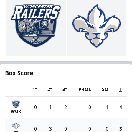
Box Score
1º
2º
3º
PROL
SO
T
Team
0
1
2
0
1
4
WOR
0
3
0
0
0
3