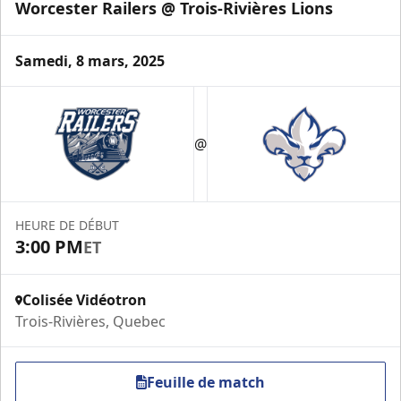
Worcester Railers @ Trois-Rivières Lions
Samedi, 8 mars, 2025
Loge VIP
@
Espace Prestige Info
Appel (819) 519-1634 poste 200
HEURE DE DÉBUT
Contactez-nous
3:00 PM
ET
Colisée Vidéotron
Trois-Rivières, Quebec
Feuille de match