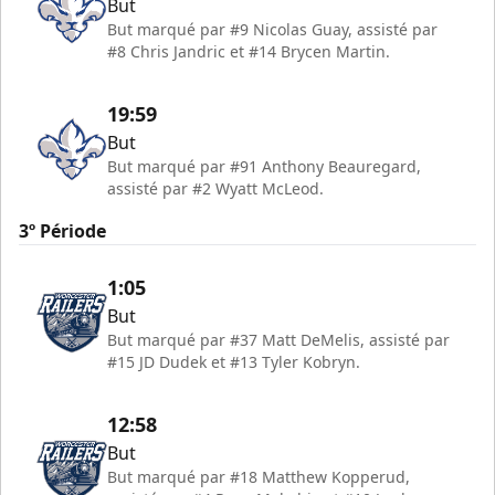
But
But marqué par #9 Nicolas Guay, assisté par
#8 Chris Jandric et #14 Brycen Martin.
19:59
But
But marqué par #91 Anthony Beauregard,
assisté par #2 Wyatt McLeod.
3º Période
1:05
But
But marqué par #37 Matt DeMelis, assisté par
#15 JD Dudek et #13 Tyler Kobryn.
12:58
But
But marqué par #18 Matthew Kopperud,