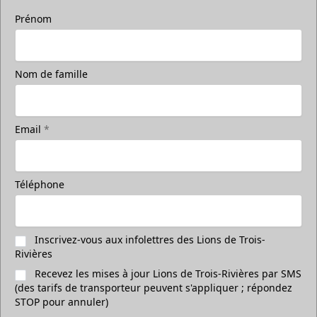
Prénom
Nom de famille
Prenez une photo sur la glace
accompagné de vos amis
Prends une photo sur la glace avec tes amis
Email
*
Appel (819) 519-1634
Contacter la vente de billets
Téléphone
Inscrivez-vous aux infolettres des Lions de Trois-
Rivières
Recevez les mises à jour Lions de Trois-Rivières par SMS
(des tarifs de transporteur peuvent s'appliquer ; répondez
STOP pour annuler)