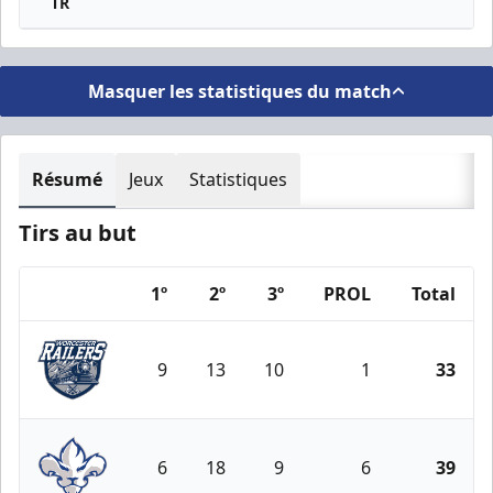
TR
Masquer les statistiques du match
Résumé
Jeux
Statistiques
Tirs au but
1º
2º
3º
PROL
Total
Team
9
13
10
1
33
Worcester Railers
6
18
9
6
39