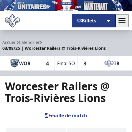
Billets
Basc
Trois-Rivières Lions
Accueil
Calendrier
03/08/25 | Worcester Railers @ Trois-Rivières Lions
4
3
WOR
Final SO
TR
Worcester Railers @
Trois-Rivières Lions
Feuille de match