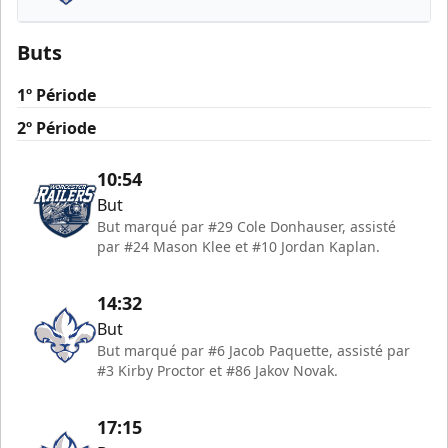
Trois-Rivières Lions
Buts
1º Période
2º Période
10:54
But
But marqué par #29 Cole Donhauser, assisté
par #24 Mason Klee et #10 Jordan Kaplan.
14:32
But
But marqué par #6 Jacob Paquette, assisté par
#3 Kirby Proctor et #86 Jakov Novak.
17:15