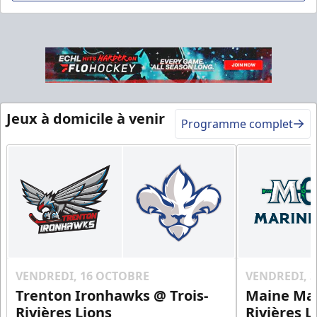
Table VIP
Jeux à domicile à venir
Programme complet
Espace Prestige Info
Appel (819) 519-1634
Contactez-nous
VENDREDI, 16 OCTOBRE
VENDREDI, 
Trenton Ironhawks @ Trois-
Maine Mar
Rivières Lions
Rivières L