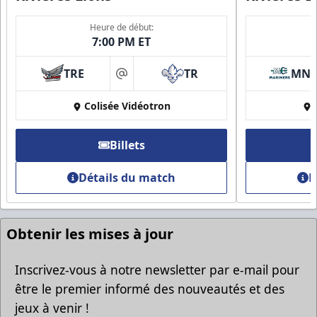
Heure de début:
7:00 PM ET
TRE
TR
MN
at
Groupes Rabais
Colisée Vidéotron
Plus d'amis, plus d'économies
Billets
Appel (819) 519-1634
Détails du match
D
Contacter la vente de billets
Obtenir les mises à jour
Inscrivez-vous à notre newsletter par e-mail pour
être le premier informé des nouveautés et des
jeux à venir !