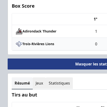
Box Score
1º
Team
1
Adirondack Thunder
0
Trois-Rivières Lions
Masquer les sta
Résumé
Jeux
Statistiques
Tirs au but