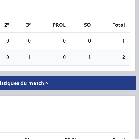
2º
3º
PROL
SO
Total
0
0
0
0
1
0
1
0
1
2
tistiques du match