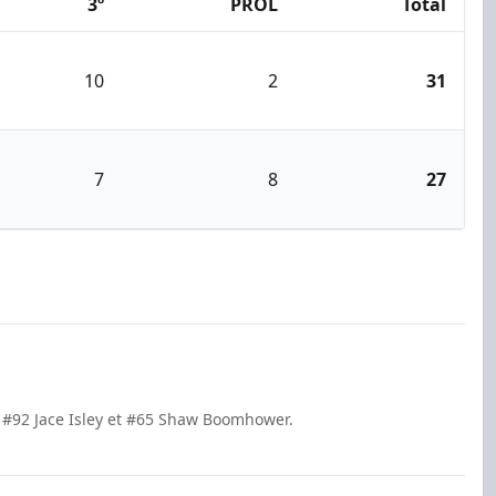
3º
PROL
Total
10
2
31
7
8
27
r #92 Jace Isley et #65 Shaw Boomhower.