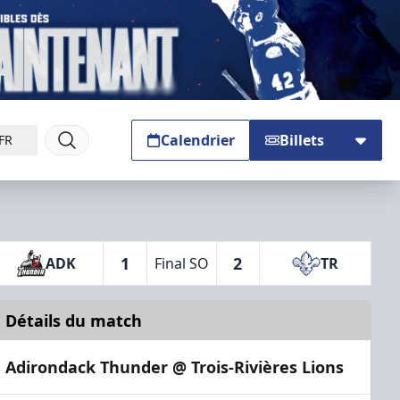
Calendrier
Billets
FR
1
2
ADK
Final SO
TR
Détails du match
Adirondack Thunder @ Trois-Rivières Lions