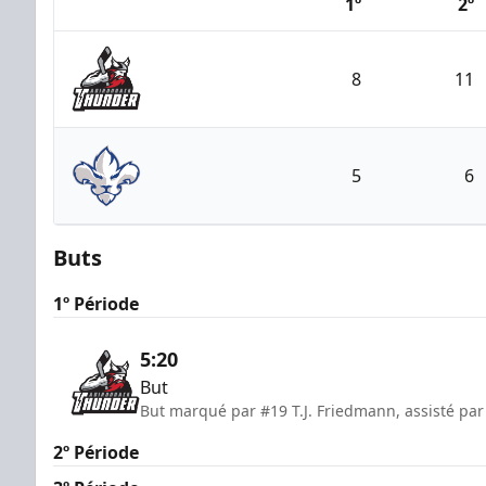
1º
2º
Team
8
11
Adirondack Thunder
5
6
Trois-Rivières Lions
Buts
1º Période
5:20
But
But marqué par #19 T.J. Friedmann, assisté pa
2º Période