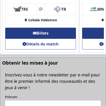
TRE
TR
MN
at
Groupes Rabais
Colisée Vidéotron
Plus d'amis, plus d'économies
Billets
Appel (819) 519-1634
Détails du match
D
Contacter la vente de billets
Obtenir les mises à jour
Inscrivez-vous à notre newsletter par e-mail pour
être le premier informé des nouveautés et des
jeux à venir !
Prénom