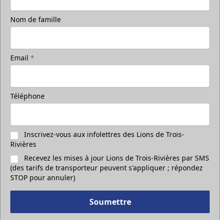
Nom de famille
Prenez une photo sur la glace
accompagné de vos amis
Prends une photo sur la glace avec tes amis
Email
*
Appel (819) 519-1634
Contacter la vente de billets
Téléphone
Inscrivez-vous aux infolettres des Lions de Trois-
Rivières
Recevez les mises à jour Lions de Trois-Rivières par SMS
(des tarifs de transporteur peuvent s'appliquer ; répondez
STOP pour annuler)
Soumettre