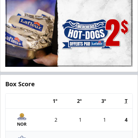
Box Score
1º
2º
3º
T
Team
2
1
1
4
NOR