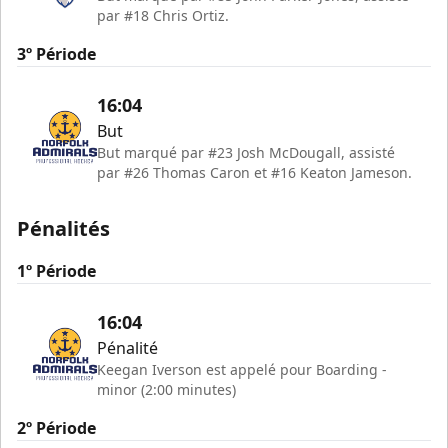
par #18 Chris Ortiz.
3º Période
16:04
But
But marqué par #23 Josh McDougall, assisté
par #26 Thomas Caron et #16 Keaton Jameson.
Pénalités
1º Période
16:04
Pénalité
Keegan Iverson est appelé pour Boarding -
minor (2:00 minutes)
2º Période