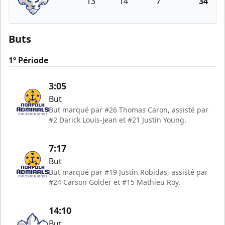
13
14
7
34
Trois-Rivières Lions
Buts
1º Période
3:05
But
But marqué par #26 Thomas Caron, assisté par
#2 Darick Louis-Jean et #21 Justin Young.
7:17
But
But marqué par #19 Justin Robidas, assisté par
#24 Carson Golder et #15 Mathieu Roy.
14:10
But