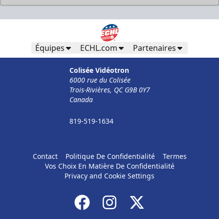
Pour Moins De 50 Employés
32$ Par Personne
Équipes
ECHL.com
Partenaires
Formules d'entreprises Info
Colisée Vidéotron
6000 rue du Colisée
Appel (819) 519-1634
Trois-Rivières, QC G9B 0Y7
Canada
Contacter la vente de billets
819-519-1634
Contact
Politique De Confidentialité
Termes
Vos Choix En Matière De Confidentialité
Privacy and Cookie Settings