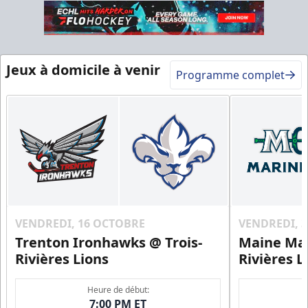
Table VIP
Jeux à domicile à venir
Programme complet
Espace Prestige Info
Appel (819) 519-1634
Contactez-nous
VENDREDI, 16 OCTOBRE
VENDREDI, 
Trenton Ironhawks @ Trois-
Maine Mar
Rivières Lions
Rivières L
Heure de début:
7:00 PM ET