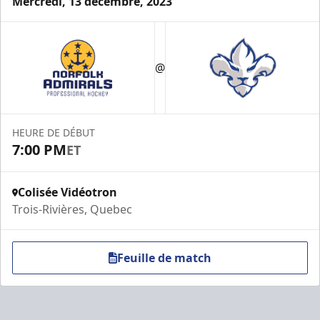
Mercredi, 13 décembre, 2023
Loge VIP
@
Espace Prestige Info
Appel (819) 519-1634 poste 200
HEURE DE DÉBUT
Contactez-nous
7:00 PM
ET
Colisée Vidéotron
Trois-Rivières, Quebec
Feuille de match