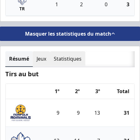
1
2
0
3
TR
Masquer les statistiques du match
Résumé
Jeux
Statistiques
Tirs au but
1º
2º
3º
Total
Team
9
9
13
31
Norfolk Admirals