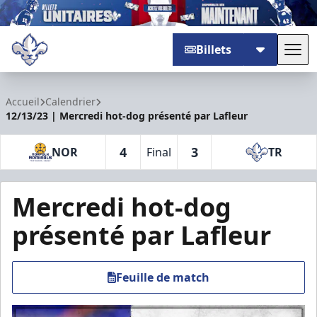
Billets
Basc
Trois-Rivières Lions
Accueil
Calendrier
12/13/23 | Mercredi hot-dog présenté par Lafleur
4
3
NOR
Final
TR
Mercredi hot-dog
présenté par Lafleur
Feuille de match