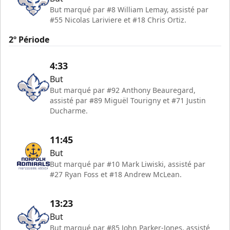
But marqué par #8 William Lemay, assisté par
#55 Nicolas Lariviere et #18 Chris Ortiz.
2º Période
4:33
But
But marqué par #92 Anthony Beauregard,
assisté par #89 Miguël Tourigny et #71 Justin
Ducharme.
11:45
But
But marqué par #10 Mark Liwiski, assisté par
#27 Ryan Foss et #18 Andrew McLean.
13:23
But
But marqué par #85 John Parker-Jones, assisté