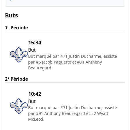
Florida Everblades
Buts
1º Période
15:34
But
But marqué par #71 Justin Ducharme, assisté
par #6 Jacob Paquette et #91 Anthony
Beauregard.
2º Période
10:42
But
But marqué par #71 Justin Ducharme, assisté
par #91 Anthony Beauregard et #2 Wyatt
McLeod.