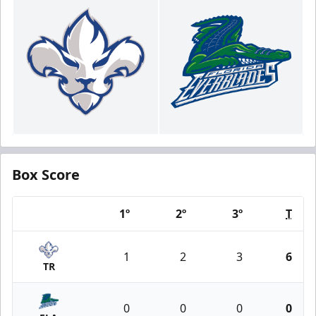
Box Score
1º
2º
3º
T
Team
1
2
3
6
TR
0
0
0
0