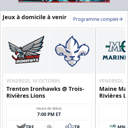
Jeux à domicile à venir
Programme complet
VENDREDI, 16 OCTOBRE
VENDREDI, 
Trenton Ironhawks @ Trois-
Maine Mar
Rivières Lions
Rivières L
Heure de début:
7:00 PM ET
TRE
TR
MN