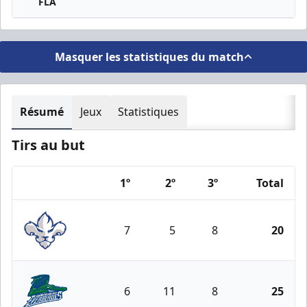
FLA
Masquer les statistiques du match
Résumé
Jeux
Statistiques
Tirs au but
1º
2º
3º
Total
Team
7
5
8
20
Trois-Rivières Lions
6
11
8
25