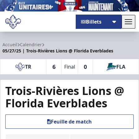
Billets
Basc
Trois-Rivières Lions
Accueil
Calendrier
05/27/25 | Trois-Rivières Lions @ Florida Everblades
6
0
TR
Final
FLA
Trois-Rivières Lions @
Florida Everblades
Feuille de match