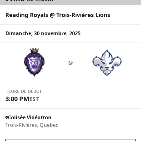
Reading Royals @ Trois-Rivières Lions
Dimanche, 30 novembre, 2025
Loge VIP
@
Espace Prestige Info
Appel (819) 519-1634 poste 200
HEURE DE DÉBUT
Contactez-nous
3:00 PM
EST
Colisée Vidéotron
Trois-Rivières, Quebec