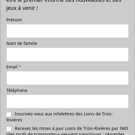
jeux à venir !
Prénom
Nom de famille
Prenez une photo sur la glace
accompagné de vos amis
Prends une photo sur la glace avec tes amis
Email
*
Appel (819) 519-1634
Contacter la vente de billets
Téléphone
Inscrivez-vous aux infolettres des Lions de Trois-
Rivières
Recevez les mises à jour Lions de Trois-Rivières par SMS
(des tarifs de transporteur peuvent s'appliquer ; répondez