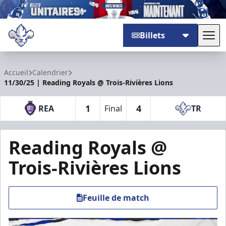
Billets
Basc
Trois-Rivières Lions
Accueil
Calendrier
11/30/25 | Reading Royals @ Trois-Rivières Lions
1
4
REA
Final
TR
Reading Royals @
Trois-Rivières Lions
Feuille de match