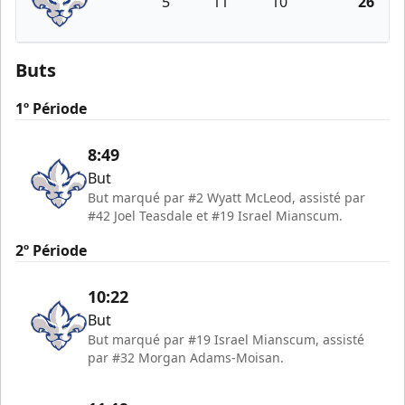
5
11
10
26
Trois-Rivières Lions
Buts
1º Période
8:49
But
But marqué par #2 Wyatt McLeod, assisté par
#42 Joel Teasdale et #19 Israel Mianscum.
2º Période
10:22
But
But marqué par #19 Israel Mianscum, assisté
par #32 Morgan Adams-Moisan.