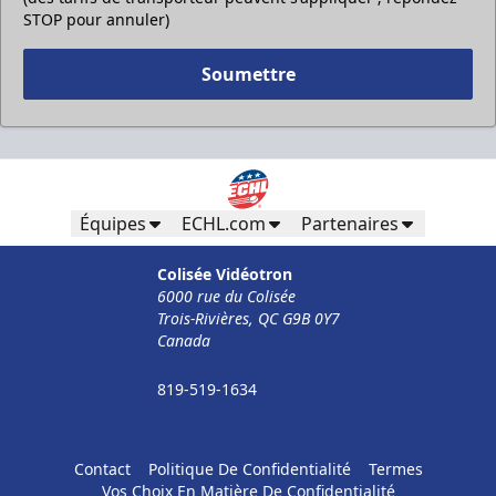
STOP pour annuler)
Soumettre
Pour Moins De 50 Employés
32$ Par Personne
Équipes
ECHL.com
Partenaires
Formules d'entreprises Info
Colisée Vidéotron
6000 rue du Colisée
Appel (819) 519-1634
Trois-Rivières, QC G9B 0Y7
Canada
Contacter la vente de billets
819-519-1634
Contact
Politique De Confidentialité
Termes
Vos Choix En Matière De Confidentialité