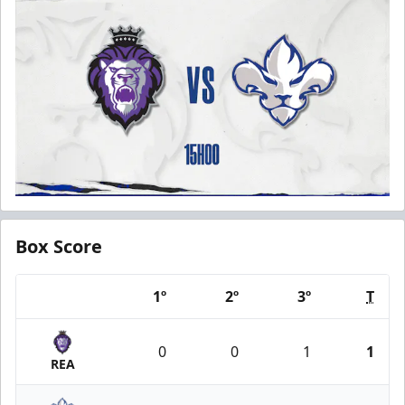
Box Score
1º
2º
3º
T
Team
0
0
1
1
REA