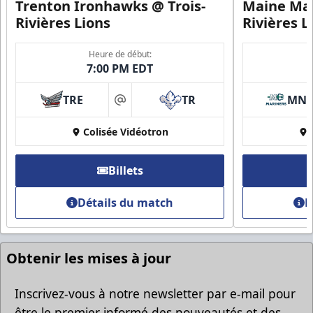
Trenton Ironhawks @ Trois-
Maine Mar
Rivières Lions
Rivières L
Heure de début:
7:00 PM EDT
TRE
TR
MN
at
Groupes Rabais
Colisée Vidéotron
Plus d'amis, plus d'économies
Billets
Appel (819) 519-1634
Détails du match
D
Contacter la vente de billets
Obtenir les mises à jour
Inscrivez-vous à notre newsletter par e-mail pour
être le premier informé des nouveautés et des