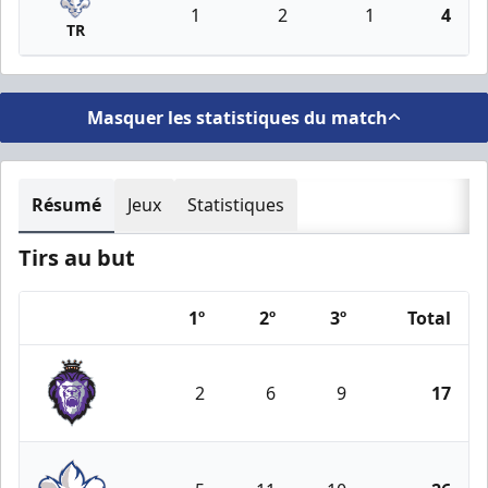
1
2
1
4
TR
Masquer les statistiques du match
Résumé
Jeux
Statistiques
Tirs au but
1º
2º
3º
Total
Team
2
6
9
17
Reading Royals