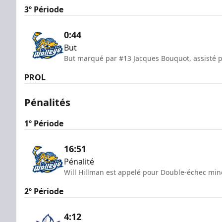
3º Période
0:44
But
But marqué par #13 Jacques Bouquot, assisté 
PROL
Pénalités
1º Période
16:51
Pénalité
Will Hillman est appelé pour Double-échec min
2º Période
4:12