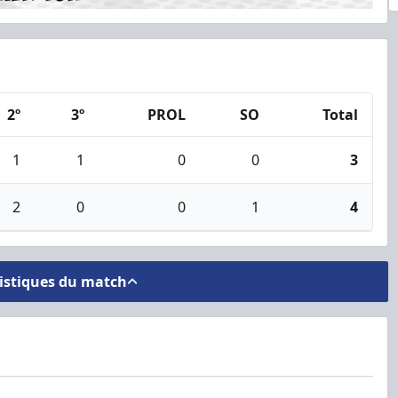
2º
3º
PROL
SO
Total
1
1
0
0
3
2
0
0
1
4
tistiques du match