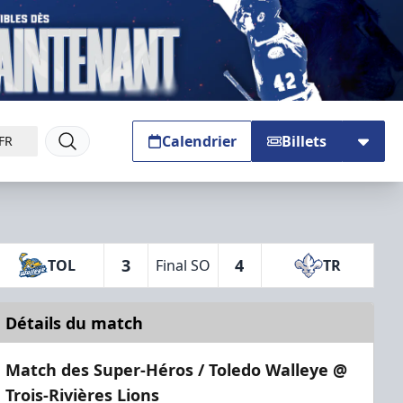
Calendrier
Billets
FR
3
4
TOL
Final SO
TR
Détails du match
Match des Super-Héros / Toledo Walleye @
Trois-Rivières Lions