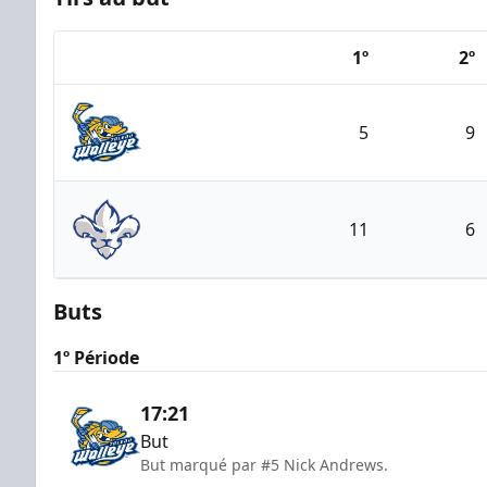
1º
2º
Team
5
9
Toledo Walleye
11
6
Trois-Rivières Lions
Buts
1º Période
17:21
But
But marqué par #5 Nick Andrews.