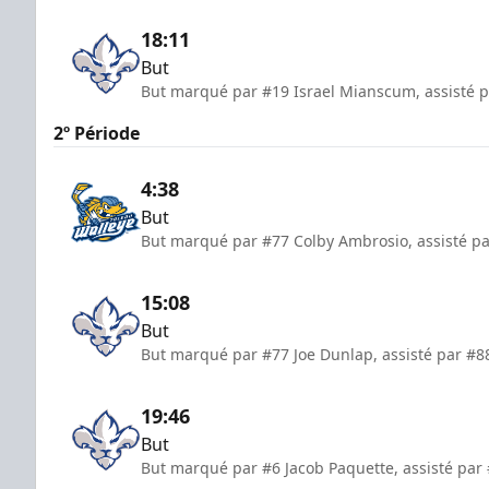
18:11
But
But marqué par #19 Israel Mianscum, assisté p
2º Période
4:38
But
But marqué par #77 Colby Ambrosio, assisté pa
15:08
But
But marqué par #77 Joe Dunlap, assisté par #88
19:46
But
But marqué par #6 Jacob Paquette, assisté par