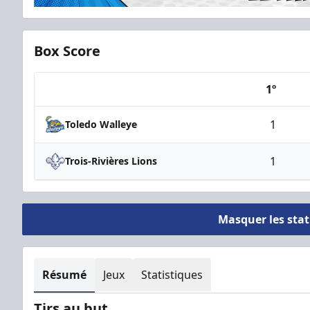
Box Score
1º
Team
1
Toledo Walleye
1
Trois-Rivières Lions
Masquer les sta
Résumé
Jeux
Statistiques
Tirs au but